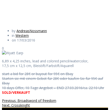
Daily Works
by
AndreasNossmann
in
Western
on 17/03/2016
0
6,89 x 4,25 inches, lead and colored pencil/watercolor,
17,5 cm x 12,5 cm, Bleistift/Farbstift/Aquarell
start a bid for 28€ or buyout for 95€ on Ebay
Starten sie mit einem Gebot für 28€ oder kaufen Sie für 95€ auf
Ebay
10 days Offer, 10 Tage Angebot – END 27.03.2016/ca. 22:10 Uhr
SOLD/VERKAUFT
Beitragsnavigation
Previous
Previous:
Broadsword of freedom
Next
post:
Next:
Crossknight
post: