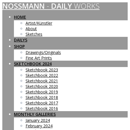
NOSSMANN
-
DAILY
WORKS
Skip
to
content
HOME
Artist/Künstler
About
Sketches
DAILYS
SHOP
Drawings/Originals
Fine Art Prints
SKETCHBOOK 2024
Sketchbook 2023
Sketchbook 2022
Sketchbook 2021
Sketchbook 2020
Sketchbook 2019
Sketchbook 2018
Sketchbook 2017
Sketchbook 2016
MONTHLY GALLERIES
January 2024
February 2024