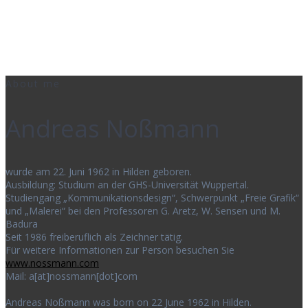
Daily Works
About me
Andreas Noßmann
wurde am 22. Juni 1962 in Hilden geboren.
Ausbildung: Studium an der GHS-Universität Wuppertal.
Studiengang „Kommunikationsdesign“, Schwerpunkt „Freie Grafik“
und „Malerei“ bei den Professoren G. Aretz, W. Sensen und M.
Badura
Seit 1986 freiberuflich als Zeichner tätig.
Für weitere Informationen zur Person besuchen Sie
www.nossmann.com
Mail: a[at]nossmann[dot]com
Andreas Noßmann was born on 22 June 1962 in Hilden.