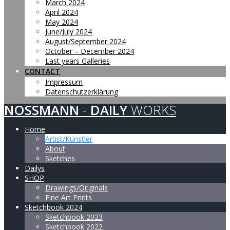
March 2024
April 2024
May 2024
June/July 2024
August/September 2024
October – December 2024
Last years Galleries
CONTACT
Impressum
Datenschutzerklärung
NOSSMANN
-
DAILY
WORKS
Home
Artist/Künstler
About
Sketches
Dailys
SHOP
Drawings/Originals
Fine Art Prints
Sketchbook 2024
Sketchbook 2023
Sketchbook 2022