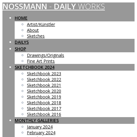
NOSSMANN
-
DAILY
WORKS
Skip
to
content
HOME
Artist/Künstler
About
Sketches
DAILYS
SHOP
Drawings/Originals
Fine Art Prints
SKETCHBOOK 2024
Sketchbook 2023
Sketchbook 2022
Sketchbook 2021
Sketchbook 2020
Sketchbook 2019
Sketchbook 2018
Sketchbook 2017
Sketchbook 2016
MONTHLY GALLERIES
January 2024
February 2024