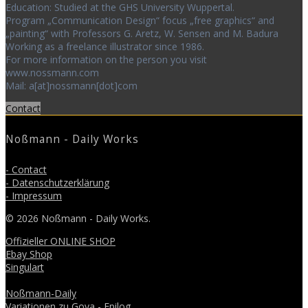
Education: Studied at the GHS University Wuppertal.
Program „Communication Design“ focus „free graphics“ and
„painting“ with Professors G. Aretz, W. Sensen and M. Badura
Working as a freelance illustrator since 1986.
For more information on the person you visit
www.nossmann.com
Mail: a[at]nossmann[dot]com
Contact
Noßmann - Daily Works
- Contact
- Datenschutzerklärung
- Impressum
© 2026 Noßmann - Daily Works.
Offizieller ONLINE SHOP
Ebay Shop
Singulart
Noßmann-Daily
Variationen zu Goya - Epilog