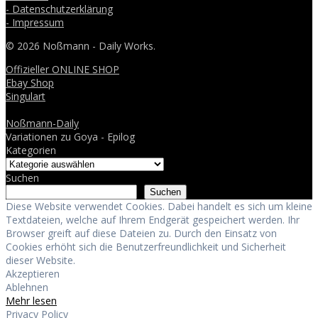
- Datenschutzerklärung
- Impressum
© 2026 Noßmann - Daily Works.
Offizieller ONLINE SHOP
Ebay Shop
Singulart
Noßmann-Daily
Variationen zu Goya - Epilog
Kategorien
Suchen
Suchen
Diese Website verwendet Cookies. Dabei handelt es sich um kleine
Textdateien, welche auf Ihrem Endgerät gespeichert werden. Ihr
Browser greift auf diese Dateien zu. Durch den Einsatz von
Cookies erhöht sich die Benutzerfreundlichkeit und Sicherheit
dieser Website.
Akzeptieren
Ablehnen
Mehr lesen
Privacy Policy