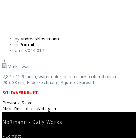
Daily Works
by
AndreasNossmann
in
Portrait
on 07/04/2017
0
7,87 x 12,99 inch, water color, pen and ink, colored pencil
20 x 33 cm, Federzeichnung, Aquarell, Farbstift
SOLD/VERKAUFT
Beitragsnavigation
Previous
Previous:
Salad
Next
post:
Next:
Rest of a salad again
post:
Noßmann - Daily Works
- Contact