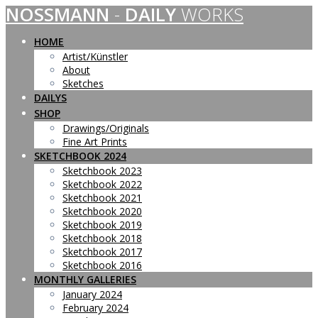
NOSSMANN
-
DAILY
WORKS
Skip
to
content
HOME
Artist/Künstler
About
Sketches
DAILYS
SHOP
Drawings/Originals
Fine Art Prints
SKETCHBOOK 2024
Sketchbook 2023
Sketchbook 2022
Sketchbook 2021
Sketchbook 2020
Sketchbook 2019
Sketchbook 2018
Sketchbook 2017
Sketchbook 2016
MONTHLY GALLERIES
January 2024
February 2024