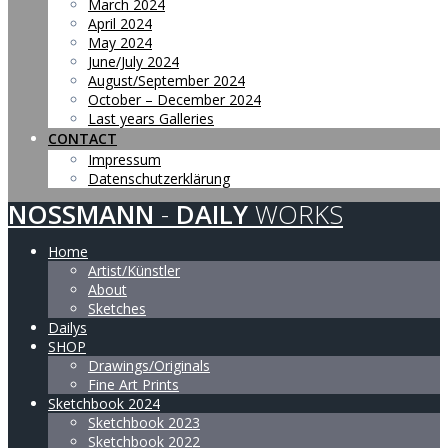
March 2024
April 2024
May 2024
June/July 2024
August/September 2024
October – December 2024
Last years Galleries
CONTACT
Impressum
Datenschutzerklärung
NOSSMANN
-
DAILY
WORKS
Home
Artist/Künstler
About
Sketches
Dailys
SHOP
Drawings/Originals
Fine Art Prints
Sketchbook 2024
Sketchbook 2023
Sketchbook 2022