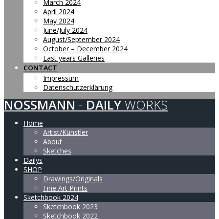
March 2024
April 2024
May 2024
June/July 2024
August/September 2024
October – December 2024
Last years Galleries
CONTACT
Impressum
Datenschutzerklärung
NOSSMANN
-
DAILY
WORKS
Home
Artist/Künstler
About
Sketches
Dailys
SHOP
Drawings/Originals
Fine Art Prints
Sketchbook 2024
Sketchbook 2023
Sketchbook 2022