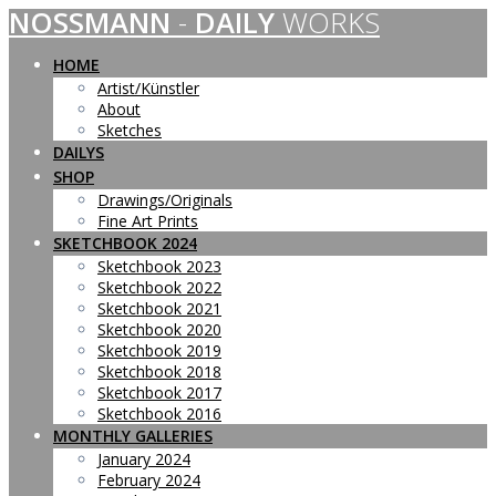
NOSSMANN
-
DAILY
WORKS
Skip
to
content
HOME
Artist/Künstler
About
Sketches
DAILYS
SHOP
Drawings/Originals
Fine Art Prints
SKETCHBOOK 2024
Sketchbook 2023
Sketchbook 2022
Sketchbook 2021
Sketchbook 2020
Sketchbook 2019
Sketchbook 2018
Sketchbook 2017
Sketchbook 2016
MONTHLY GALLERIES
January 2024
February 2024