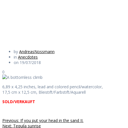
climb
Daily Works
by
AndreasNossmann
in
Anecdotes
on 19/07/2018
0
6,89 x 4,25 inches, lead and colored pencil/watercolor,
17,5 cm x 12,5 cm, Bleistift/Farbstift/Aquarell
SOLD/VERKAUFT
Beitragsnavigation
Previous
Previous:
If you put your head in the sand II.
Next
post:
Next:
Tequila sunrise