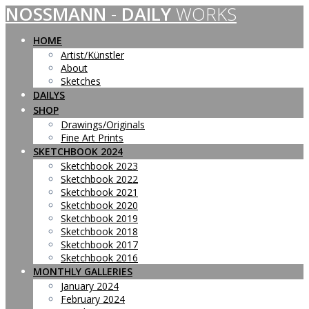
NOSSMANN
-
DAILY
WORKS
Skip
to
content
HOME
Artist/Künstler
About
Sketches
DAILYS
SHOP
Drawings/Originals
Fine Art Prints
SKETCHBOOK 2024
Sketchbook 2023
Sketchbook 2022
Sketchbook 2021
Sketchbook 2020
Sketchbook 2019
Sketchbook 2018
Sketchbook 2017
Sketchbook 2016
MONTHLY GALLERIES
January 2024
February 2024