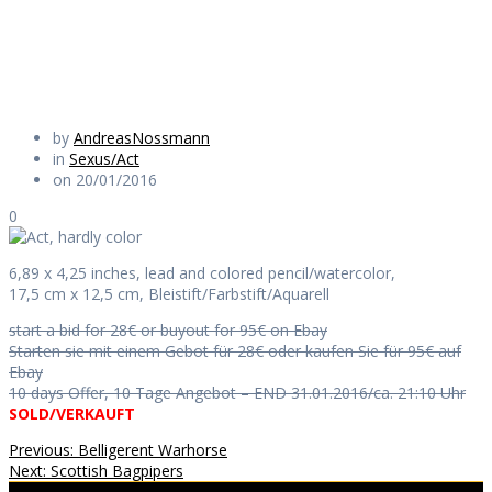
Daily Works
by
AndreasNossmann
in
Sexus/Act
on 20/01/2016
0
6,89 x 4,25 inches, lead and colored pencil/watercolor,
17,5 cm x 12,5 cm, Bleistift/Farbstift/Aquarell
start a bid for 28€ or buyout for 95€ on Ebay
Starten sie mit einem Gebot für 28€ oder kaufen Sie für 95€ auf
Ebay
10 days Offer, 10 Tage Angebot – END 31.01.2016/ca. 21:10 Uhr
SOLD/VERKAUFT
Beitragsnavigation
Previous
Previous:
Belligerent Warhorse
Next
post:
Next:
Scottish Bagpipers
post: