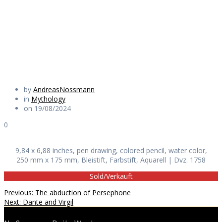
the gates of Troy
Daily Works
by
AndreasNossmann
in
Mythology
on 19/08/2024
0
9,84 x 6,88 inches, pen drawing, colored pencil, water color,
250 mm x 175 mm, Bleistift, Farbstift, Aquarell | Dvz. 1758
Sold/Verkauft
Beitragsnavigation
Previous
Previous:
The abduction of Persephone
Next
post:
Next:
Dante and Virgil
post: