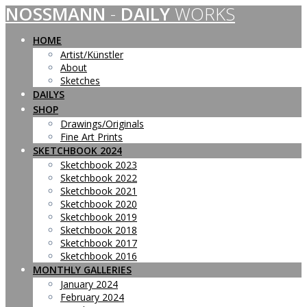
NOSSMANN
-
DAILY
WORKS
Skip
to
content
HOME
Artist/Künstler
About
Sketches
DAILYS
SHOP
Drawings/Originals
Fine Art Prints
SKETCHBOOK 2024
Sketchbook 2023
Sketchbook 2022
Sketchbook 2021
Sketchbook 2020
Sketchbook 2019
Sketchbook 2018
Sketchbook 2017
Sketchbook 2016
MONTHLY GALLERIES
January 2024
February 2024