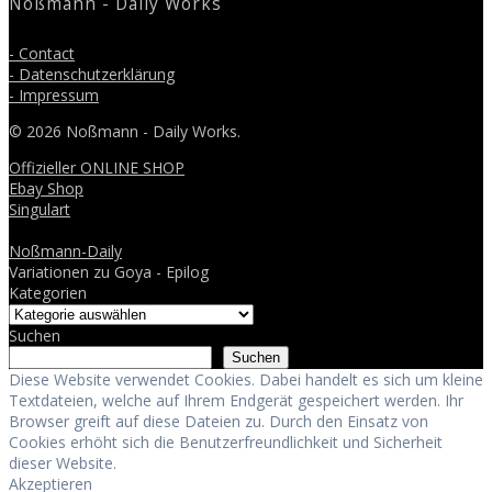
Noßmann - Daily Works
- Contact
- Datenschutzerklärung
- Impressum
© 2026 Noßmann - Daily Works.
Offizieller ONLINE SHOP
Ebay Shop
Singulart
Noßmann-Daily
Variationen zu Goya - Epilog
Kategorien
Suchen
Suchen
Diese Website verwendet Cookies. Dabei handelt es sich um kleine
Textdateien, welche auf Ihrem Endgerät gespeichert werden. Ihr
Browser greift auf diese Dateien zu. Durch den Einsatz von
Cookies erhöht sich die Benutzerfreundlichkeit und Sicherheit
dieser Website.
Akzeptieren