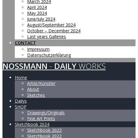
March 2024
April 2024
May 2024
June/July 2024
August/September 2024
October – December 2024
Last years Galleries
CONTACT
Impressum
Datenschutzerklärung
NOSSMANN
-
DAILY
WORKS
Home
Artist/Künstler
About
Sketches
Dailys
SHOP
Drawings/Originals
Fine Art Prints
Sketchbook 2024
Sketchbook 2023
Sketchbook 2022