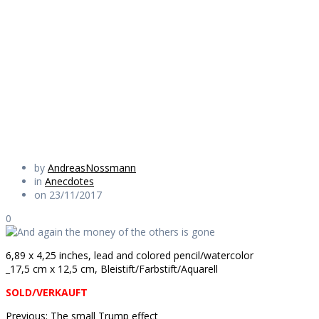
money of the
others is gone
Daily Works
by
AndreasNossmann
in
Anecdotes
on 23/11/2017
0
6,89 x 4,25 inches, lead and colored pencil/watercolor
_17,5 cm x 12,5 cm, Bleistift/Farbstift/Aquarell
SOLD/VERKAUFT
Previous
Previous:
The small Trump effect