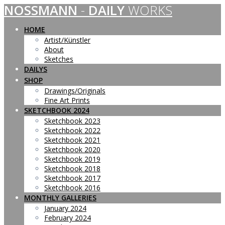
NOSSMANN
-
DAILY
WORKS
Skip
to
content
HOME
Artist/Künstler
About
Sketches
DAILYS
SHOP
Drawings/Originals
Fine Art Prints
SKETCHBOOK 2024
Sketchbook 2023
Sketchbook 2022
Sketchbook 2021
Sketchbook 2020
Sketchbook 2019
Sketchbook 2018
Sketchbook 2017
Sketchbook 2016
MONTHLY GALLERIES
January 2024
February 2024