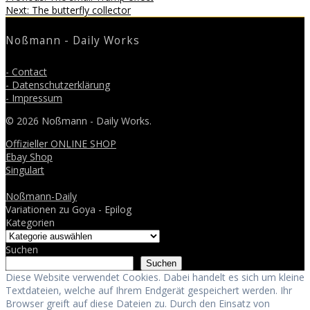
Beitragsnavigation
Next
post:
Next:
The butterfly collector
post:
Noßmann - Daily Works
- Contact
- Datenschutzerklärung
- Impressum
© 2026 Noßmann - Daily Works.
Offizieller ONLINE SHOP
Ebay Shop
Singulart
Noßmann-Daily
Variationen zu Goya - Epilog
Kategorien
Suchen
Suchen
Diese Website verwendet Cookies. Dabei handelt es sich um kleine
Textdateien, welche auf Ihrem Endgerät gespeichert werden. Ihr
Browser greift auf diese Dateien zu. Durch den Einsatz von