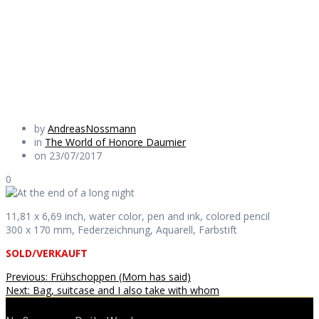
long night
Daily Works
by
AndreasNossmann
in
The World of Honore Daumier
on 23/07/2017
0
11,81 x 6,69 inch, water color, pen and ink, colored pencil
300 x 170 mm, Federzeichnung, Aquarell, Farbstift
SOLD/VERKAUFT
Beitragsnavigation
Previous
Previous:
Frühschoppen (Mom has said)
Next
post:
Next:
Bag, suitcase and I also take with whom
post: