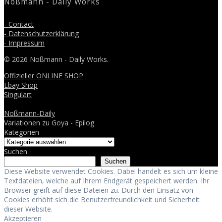
Noßmann - Daily Works
- Contact
- Datenschutzerklärung
- Impressum
© 2026 Noßmann - Daily Works.
Offizieller ONLINE SHOP
Ebay Shop
Singulart
Noßmann-Daily
Variationen zu Goya - Epilog
Kategorien
Suchen
Suchen
Diese Website verwendet Cookies. Dabei handelt es sich um kleine
Textdateien, welche auf Ihrem Endgerät gespeichert werden. Ihr
Browser greift auf diese Dateien zu. Durch den Einsatz von
Cookies erhöht sich die Benutzerfreundlichkeit und Sicherheit
dieser Website.
Akzeptieren