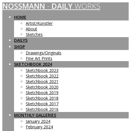
NOSSMANN
-
DAILY
WORKS
Skip
to
content
HOME
Artist/Künstler
About
Sketches
DAILYS
SHOP
Drawings/Originals
Fine Art Prints
SKETCHBOOK 2024
Sketchbook 2023
Sketchbook 2022
Sketchbook 2021
Sketchbook 2020
Sketchbook 2019
Sketchbook 2018
Sketchbook 2017
Sketchbook 2016
MONTHLY GALLERIES
January 2024
February 2024