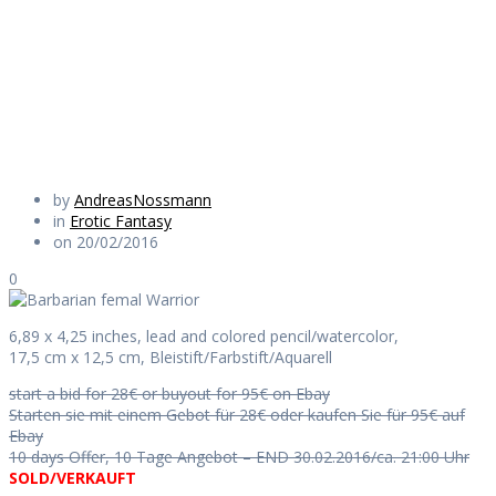
Warrior
Daily Works
by
AndreasNossmann
in
Erotic Fantasy
on 20/02/2016
0
6,89 x 4,25 inches, lead and colored pencil/watercolor,
17,5 cm x 12,5 cm, Bleistift/Farbstift/Aquarell
start a bid for 28€ or buyout for 95€ on Ebay
Starten sie mit einem Gebot für 28€ oder kaufen Sie für 95€ auf
Ebay
10 days Offer, 10 Tage Angebot – END 30.02.2016/ca. 21:00 Uhr
SOLD/VERKAUFT