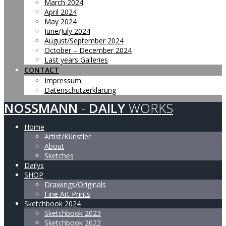
March 2024
April 2024
May 2024
June/July 2024
August/September 2024
October – December 2024
Last years Galleries
CONTACT
Impressum
Datenschutzerklärung
NOSSMANN
-
DAILY
WORKS
Home
Artist/Künstler
About
Sketches
Dailys
SHOP
Drawings/Originals
Fine Art Prints
Sketchbook 2024
Sketchbook 2023
Sketchbook 2022