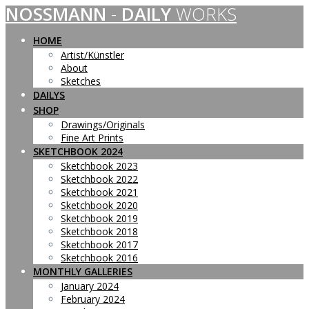
NOSSMANN
-
DAILY
WORKS
Skip
to
content
HOME
Artist/Künstler
About
Sketches
DAILYS
SHOP
Drawings/Originals
Fine Art Prints
SKETCHBOOK 2024
Sketchbook 2023
Sketchbook 2022
Sketchbook 2021
Sketchbook 2020
Sketchbook 2019
Sketchbook 2018
Sketchbook 2017
Sketchbook 2016
MONTHLY GALLERIES
January 2024
February 2024