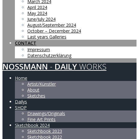
March 2024
April 2024
May 2024
June/July 2024
August/September 2024
October – December 2024
Last years Galleries
CONTACT
Impressum
Datenschutzerklärung
NOSSMANN
-
DAILY
WORKS
Home
Artist/Künstler
About
Sketches
Dailys
SHOP
Drawings/Originals
Fine Art Prints
Sketchbook 2024
Sketchbook 2023
Sketchbook 2022