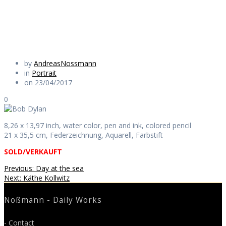
Daily Works
by
AndreasNossmann
in
Portrait
on 23/04/2017
0
8,26 x 13,97 inch, water color, pen and ink, colored pencil
21 x 35,5 cm, Federzeichnung, Aquarell, Farbstift
SOLD/VERKAUFT
Beitragsnavigation
Previous
Previous:
Day at the sea
Next
post:
Next:
Käthe Kollwitz
post:
Noßmann - Daily Works
- Contact