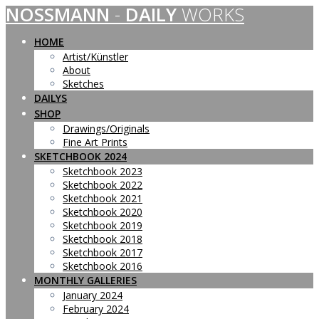
NOSSMANN
-
DAILY
WORKS
Skip
to
content
HOME
Artist/Künstler
About
Sketches
DAILYS
SHOP
Drawings/Originals
Fine Art Prints
SKETCHBOOK 2024
Sketchbook 2023
Sketchbook 2022
Sketchbook 2021
Sketchbook 2020
Sketchbook 2019
Sketchbook 2018
Sketchbook 2017
Sketchbook 2016
MONTHLY GALLERIES
January 2024
February 2024