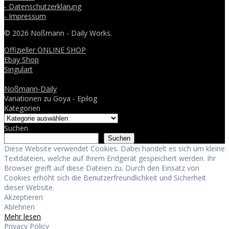
- Datenschutzerklärung
- Impressum
© 2026 Noßmann - Daily Works.
Offizieller ONLINE SHOP
Ebay Shop
Singulart
Noßmann-Daily
Variationen zu Goya - Epilog
Kategorien
Suchen
Suchen
Diese Website verwendet Cookies. Dabei handelt es sich um kleine
Textdateien, welche auf Ihrem Endgerät gespeichert werden. Ihr
Browser greift auf diese Dateien zu. Durch den Einsatz von
Cookies erhöht sich die Benutzerfreundlichkeit und Sicherheit
dieser Website.
Akzeptieren
Ablehnen
Mehr lesen
Privacy Policy