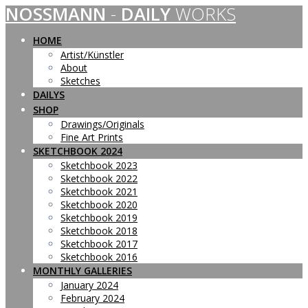
NOSSMANN
-
DAILY
WORKS
Skip
to
content
HOME
Artist/Künstler
About
Sketches
DAILYS
SHOP
Drawings/Originals
Fine Art Prints
SKETCHBOOK 2024
Sketchbook 2023
Sketchbook 2022
Sketchbook 2021
Sketchbook 2020
Sketchbook 2019
Sketchbook 2018
Sketchbook 2017
Sketchbook 2016
MONTHLY GALLERIES
January 2024
February 2024