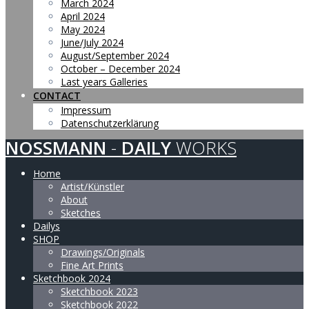
March 2024
April 2024
May 2024
June/July 2024
August/September 2024
October – December 2024
Last years Galleries
CONTACT
Impressum
Datenschutzerklärung
NOSSMANN
-
DAILY
WORKS
Home
Artist/Künstler
About
Sketches
Dailys
SHOP
Drawings/Originals
Fine Art Prints
Sketchbook 2024
Sketchbook 2023
Sketchbook 2022