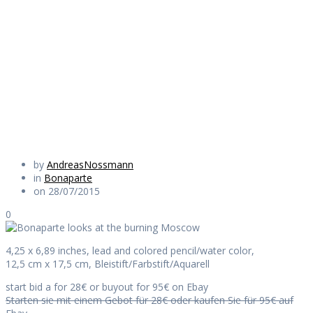
at the burning
Moscow
Daily Works
by
AndreasNossmann
in
Bonaparte
on 28/07/2015
0
4,25 x 6,89 inches, lead and colored pencil/water color,
12,5 cm x 17,5 cm, Bleistift/Farbstift/Aquarell
start bid a for 28€ or buyout for 95€ on Ebay
Starten sie mit einem Gebot für 28€ oder kaufen Sie für 95€ auf