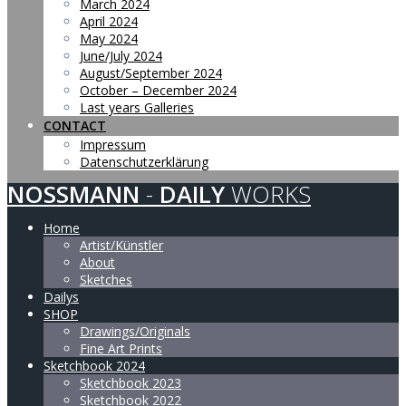
March 2024
April 2024
May 2024
June/July 2024
August/September 2024
October – December 2024
Last years Galleries
CONTACT
Impressum
Datenschutzerklärung
NOSSMANN
-
DAILY
WORKS
Home
Artist/Künstler
About
Sketches
Dailys
SHOP
Drawings/Originals
Fine Art Prints
Sketchbook 2024
Sketchbook 2023
Sketchbook 2022