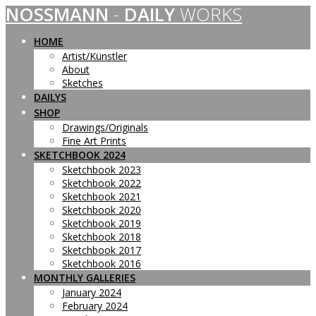
NOSSMANN
-
DAILY
WORKS
Skip
to
content
HOME
Artist/Künstler
About
Sketches
DAILYS
SHOP
Drawings/Originals
Fine Art Prints
SKETCHBOOK 2024
Sketchbook 2023
Sketchbook 2022
Sketchbook 2021
Sketchbook 2020
Sketchbook 2019
Sketchbook 2018
Sketchbook 2017
Sketchbook 2016
MONTHLY GALLERIES
January 2024
February 2024