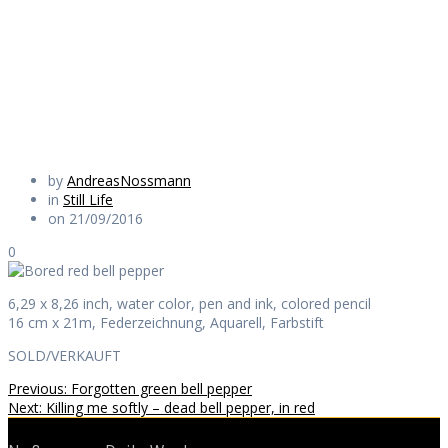
pepper
Daily Works
by
AndreasNossmann
in
Still Life
on 21/09/2016
0
6,29 x 8,26 inch, water color, pen and ink, colored pencil
16 cm x 21m, Federzeichnung, Aquarell, Farbstift
SOLD/VERKAUFT
Beitragsnavigation
Previous
Previous:
Forgotten green bell pepper
Next
post:
Next:
Killing me softly – dead bell pepper, in red
post: