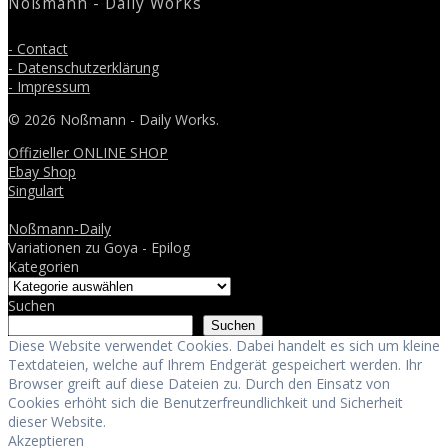
Noßmann - Daily Works
- Contact
- Datenschutzerklärung
- Impressum
© 2026 Noßmann - Daily Works.
Offizieller ONLINE SHOP
Ebay Shop
Singulart
Noßmann-Daily
Variationen zu Goya - Epilog
Kategorien
Suchen
Suchen
Diese Website verwendet Cookies. Dabei handelt es sich um kleine
Textdateien, welche auf Ihrem Endgerät gespeichert werden. Ihr
Browser greift auf diese Dateien zu. Durch den Einsatz von
Cookies erhöht sich die Benutzerfreundlichkeit und Sicherheit
dieser Website.
Akzeptieren