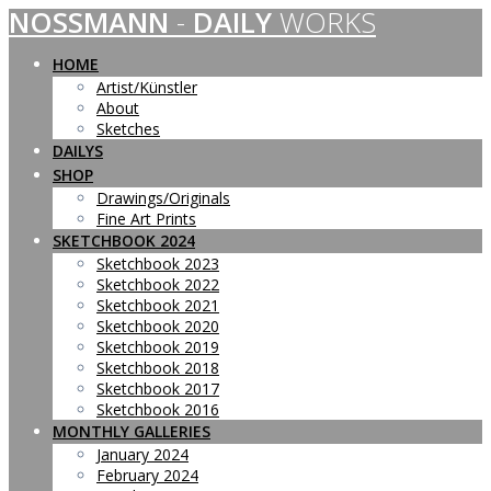
NOSSMANN
-
DAILY
WORKS
Skip
to
content
HOME
Artist/Künstler
About
Sketches
DAILYS
SHOP
Drawings/Originals
Fine Art Prints
SKETCHBOOK 2024
Sketchbook 2023
Sketchbook 2022
Sketchbook 2021
Sketchbook 2020
Sketchbook 2019
Sketchbook 2018
Sketchbook 2017
Sketchbook 2016
MONTHLY GALLERIES
January 2024
February 2024