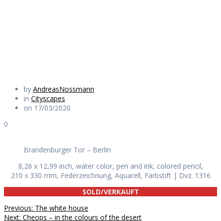
Tor – Berlin
Daily Works
by
AndreasNossmann
in
Cityscapes
on 17/03/2020
0
Brandenburger Tor – Berlin
8,26 x 12,99 inch, water color, pen and ink, colored pencil,
210 x 330 mm, Federzeichnung, Aquarell, Farbstift | Dvz. 1316
SOLD/VERKAUFT
Beitragsnavigation
Previous
Previous:
The white house
Next
post:
Next:
Cheops – in the colours of the desert