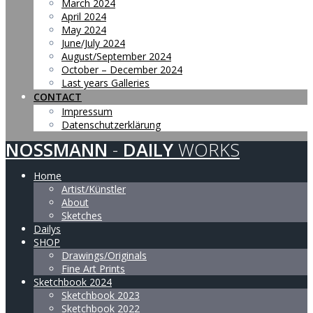
March 2024
April 2024
May 2024
June/July 2024
August/September 2024
October – December 2024
Last years Galleries
CONTACT
Impressum
Datenschutzerklärung
NOSSMANN
-
DAILY
WORKS
Home
Artist/Künstler
About
Sketches
Dailys
SHOP
Drawings/Originals
Fine Art Prints
Sketchbook 2024
Sketchbook 2023
Sketchbook 2022