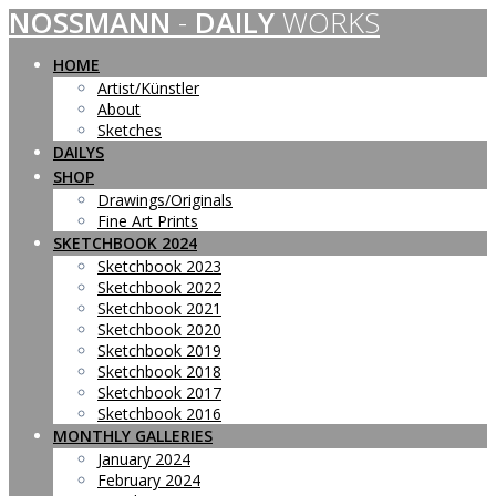
NOSSMANN
-
DAILY
WORKS
Skip
to
content
HOME
Artist/Künstler
About
Sketches
DAILYS
SHOP
Drawings/Originals
Fine Art Prints
SKETCHBOOK 2024
Sketchbook 2023
Sketchbook 2022
Sketchbook 2021
Sketchbook 2020
Sketchbook 2019
Sketchbook 2018
Sketchbook 2017
Sketchbook 2016
MONTHLY GALLERIES
January 2024
February 2024