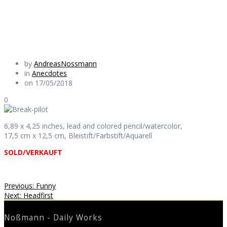
Daily Works
by
AndreasNossmann
in
Anecdotes
on 17/05/2018
0
6,89 x 4,25 inches, lead and colored pencil/watercolor,
17,5 cm x 12,5 cm, Bleistift/Farbstift/Aquarell
SOLD/VERKAUFT
Beitragsnavigation
Previous
Previous:
Funny
Next
post:
Next:
Headfirst
post:
Noßmann - Daily Works