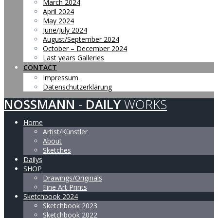
March 2024
April 2024
May 2024
June/July 2024
August/September 2024
October – December 2024
Last years Galleries
CONTACT
Impressum
Datenschutzerklärung
NOSSMANN
-
DAILY
WORKS
Home
Artist/Künstler
About
Sketches
Dailys
SHOP
Drawings/Originals
Fine Art Prints
Sketchbook 2024
Sketchbook 2023
Sketchbook 2022