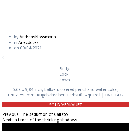
Daily Works
by
AndreasNossmann
in
Anecdotes
on 09/04/2021
0
Bridge
Lock
down
6,69 x 9,84 inch, ballpen, colered pencil and water color,
170 x 250 mm, Kugelschreiber, Farbstift, Aquarell | Dvz. 1472
SOLD/VERKAUFT
Beitragsnavigation
Previous
Previous:
The seduction of Callisto
Next
post:
Next:
In times of the shrinking shadows
post: