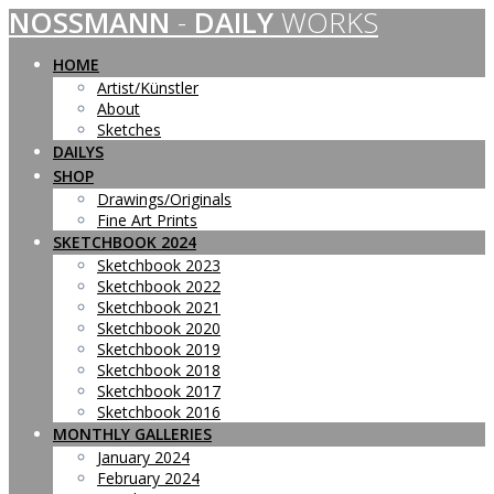
NOSSMANN
-
DAILY
WORKS
Skip
to
content
HOME
Artist/Künstler
About
Sketches
DAILYS
SHOP
Drawings/Originals
Fine Art Prints
SKETCHBOOK 2024
Sketchbook 2023
Sketchbook 2022
Sketchbook 2021
Sketchbook 2020
Sketchbook 2019
Sketchbook 2018
Sketchbook 2017
Sketchbook 2016
MONTHLY GALLERIES
January 2024
February 2024