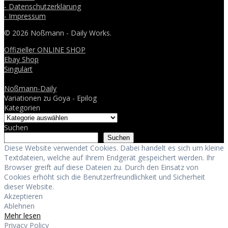
- Datenschutzerklärung
- Impressum
© 2026 Noßmann - Daily Works.
Offizieller ONLINE SHOP
Ebay Shop
Singulart
Noßmann-Daily
Variationen zu Goya - Epilog
Kategorien
Suchen
Suchen
Diese Website verwendet Cookies. Dabei handelt es sich um kleine
Textdateien, welche auf Ihrem Endgerät gespeichert werden. Ihr
Browser greift auf diese Dateien zu. Durch den Einsatz von
Cookies erhöht sich die Benutzerfreundlichkeit und Sicherheit
dieser Website.
Akzeptieren
Ablehnen
Mehr lesen
Privacy Policy