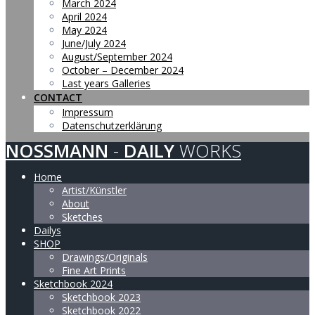
March 2024
April 2024
May 2024
June/July 2024
August/September 2024
October – December 2024
Last years Galleries
CONTACT
Impressum
Datenschutzerklärung
NOSSMANN
-
DAILY
WORKS
Home
Artist/Künstler
About
Sketches
Dailys
SHOP
Drawings/Originals
Fine Art Prints
Sketchbook 2024
Sketchbook 2023
Sketchbook 2022