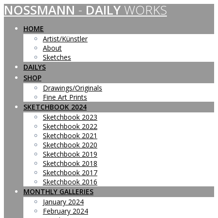
NOSSMANN
-
DAILY
WORKS
Skip
to
content
HOME
Artist/Künstler
About
Sketches
DAILYS
SHOP
Drawings/Originals
Fine Art Prints
SKETCHBOOK 2024
Sketchbook 2023
Sketchbook 2022
Sketchbook 2021
Sketchbook 2020
Sketchbook 2019
Sketchbook 2018
Sketchbook 2017
Sketchbook 2016
MONTHLY GALLERIES
January 2024
February 2024