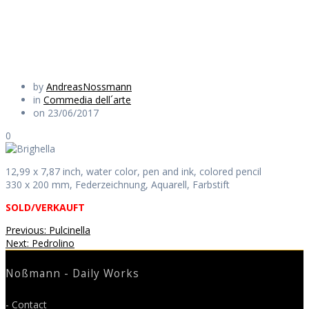
Daily Works
by
AndreasNossmann
in
Commedia dell´arte
on 23/06/2017
0
12,99 x 7,87 inch, water color, pen and ink, colored pencil
330 x 200 mm, Federzeichnung, Aquarell, Farbstift
SOLD/VERKAUFT
Beitragsnavigation
Previous
Previous:
Pulcinella
Next
post:
Next:
Pedrolino
post:
Noßmann - Daily Works
- Contact