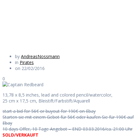
Beard
Daily Works
by
AndreasNossmann
in
Pirates
on 22/02/2016
0
13,78 x 8,5 inches, lead and colored pencil/watercolor,
25 cm x 17,5 cm, Bleistift/Farbstift/Aquarell
start a bid for 56€ or buyout for 190€ on Ebay
Starten sie mit einem Gebot für 56€ oder kaufen Sie für 190€ auf
Ebay
10 days Offer, 10 Tage Angebot – END 03.03.2016/ca. 21:00 Uhr
SOLD/VERKAUFT