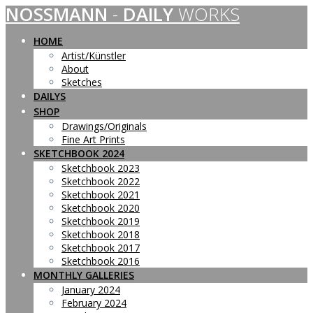
NOSSMANN
-
DAILY
WORKS
Skip
to
content
HOME
Artist/Künstler
About
Sketches
DAILYS
SHOP
Drawings/Originals
Fine Art Prints
SKETCHBOOK 2024
Sketchbook 2023
Sketchbook 2022
Sketchbook 2021
Sketchbook 2020
Sketchbook 2019
Sketchbook 2018
Sketchbook 2017
Sketchbook 2016
MONTHLY GALLERIES
January 2024
February 2024