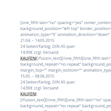
[one_fifth last=“no“ spacing=“yes“ center_con
background_position=“left top“ border_position=
animation_type=“0″ animation_direction=“down“ a
21.04. – 14.05.2015
24 Seiten/farbig, DIN A5 quer
14,90€ zzgl. Versand
KAUFEN!
[/fusion_text][/one_fifth][one_fifth l
background_repeat=“no-repeat“ background_positi
margin_top=““ margin_bottom=““ animation_type=“
15.05. – 08.06.2015
24 Seiten/farbig, DIN A5 quer
14,90€ zzgl. Versand
KAUFEN!
[/fusion_text][/one_fifth][one_fifth last=“no“ 
background_repeat=“no-repeat“ background_positi