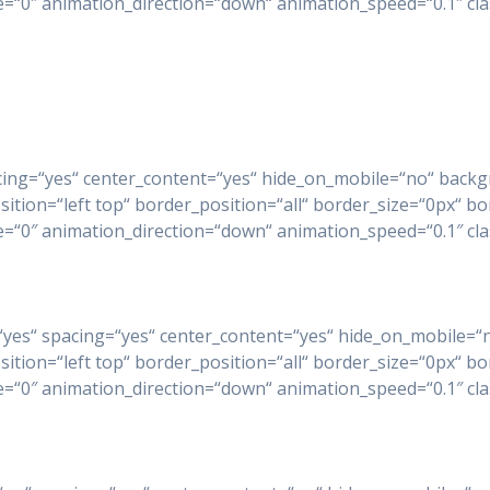
0″ animation_direction=“down“ animation_speed=“0.1″ class
spacing=“yes“ center_content=“yes“ hide_on_mobile=“no“ ba
on=“left top“ border_position=“all“ border_size=“0px“ bor
0″ animation_direction=“down“ animation_speed=“0.1″ class
ast=“yes“ spacing=“yes“ center_content=“yes“ hide_on_mobil
on=“left top“ border_position=“all“ border_size=“0px“ bor
0″ animation_direction=“down“ animation_speed=“0.1″ class