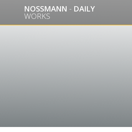
Skip
NOSSMANN
-
DAILY
to
WORKS
content