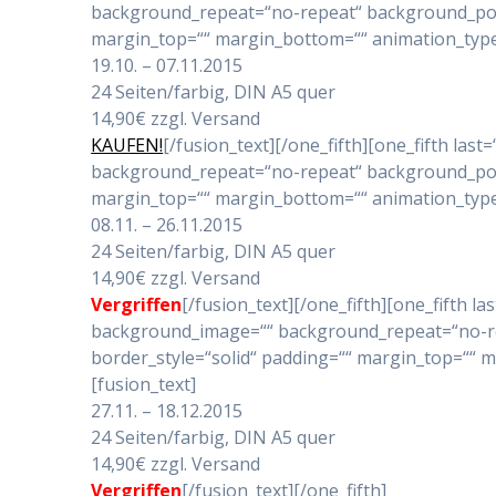
background_repeat=“no-repeat“ background_positi
margin_top=““ margin_bottom=““ animation_type=“
19.10. – 07.11.2015
24 Seiten/farbig, DIN A5 quer
14,90€ zzgl. Versand
KAUFEN!
[/fusion_text][/one_fifth][one_fifth l
background_repeat=“no-repeat“ background_positi
margin_top=““ margin_bottom=““ animation_type=“
08.11. – 26.11.2015
24 Seiten/farbig, DIN A5 quer
14,90€ zzgl. Versand
Vergriffen
[/fusion_text][/one_fifth][one_fifth 
background_image=““ background_repeat=“no-repe
border_style=“solid“ padding=““ margin_top=““ m
[fusion_text]
27.11. – 18.12.2015
24 Seiten/farbig, DIN A5 quer
14,90€ zzgl. Versand
Vergriffen
[/fusion_text][/one_fifth]