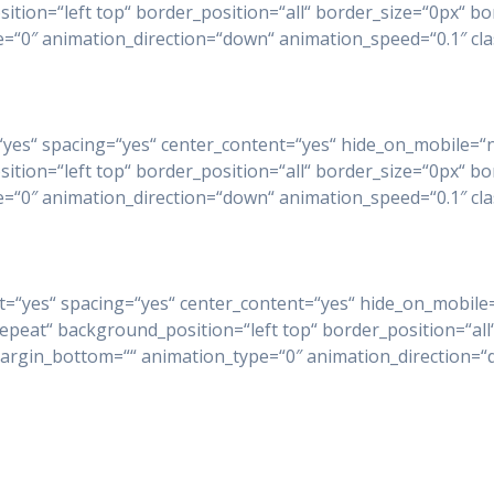
on=“left top“ border_position=“all“ border_size=“0px“ bor
0″ animation_direction=“down“ animation_speed=“0.1″ class
ast=“yes“ spacing=“yes“ center_content=“yes“ hide_on_mobil
on=“left top“ border_position=“all“ border_size=“0px“ bor
0″ animation_direction=“down“ animation_speed=“0.1″ class
last=“yes“ spacing=“yes“ center_content=“yes“ hide_on_mobil
at“ background_position=“left top“ border_position=“all“
argin_bottom=““ animation_type=“0″ animation_direction=“d