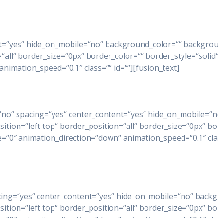
tent=“yes“ hide_on_mobile=“no“ background_color=““ backg
“all“ border_size=“0px“ border_color=““ border_style=“sol
nimation_speed=“0.1″ class=““ id=““][fusion_text]
ast=“no“ spacing=“yes“ center_content=“yes“ hide_on_mobile
on=“left top“ border_position=“all“ border_size=“0px“ bor
0″ animation_direction=“down“ animation_speed=“0.1″ class
spacing=“yes“ center_content=“yes“ hide_on_mobile=“no“ ba
on=“left top“ border_position=“all“ border_size=“0px“ bor