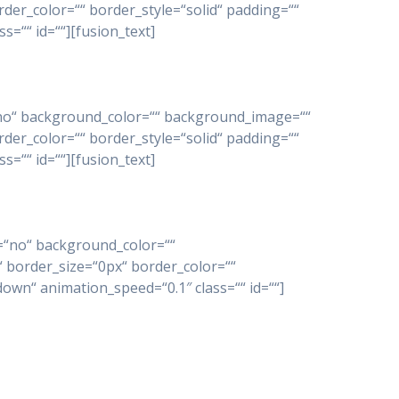
der_color=““ border_style=“solid“ padding=““
=““ id=““][fusion_text]
e=“no“ background_color=““ background_image=““
der_color=““ border_style=“solid“ padding=““
=““ id=““][fusion_text]
e=“no“ background_color=““
 border_size=“0px“ border_color=““
own“ animation_speed=“0.1″ class=““ id=““]