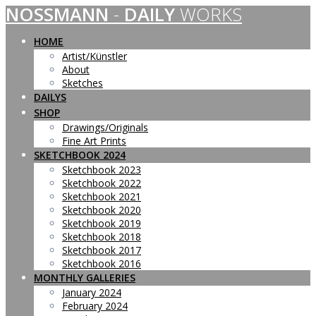
NOSSMANN
-
DAILY
WORKS
Skip
to
content
HOME
Artist/Künstler
About
Sketches
DAILYS
SHOP
Drawings/Originals
Fine Art Prints
SKETCHBOOK 2024
Sketchbook 2023
Sketchbook 2022
Sketchbook 2021
Sketchbook 2020
Sketchbook 2019
Sketchbook 2018
Sketchbook 2017
Sketchbook 2016
MONTHLY GALLERIES
January 2024
February 2024