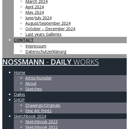
March 2024
April 2024
May 2024
June/July 2024
August/September 2024
October – December 2024
Last years Galleries
CONTACT
Impressum
Datenschutzerklärung
NOSSMANN
-
DAILY
WORKS
Home
Artist/Künstler
About
Sketches
Dailys
SHOP
Drawings/Originals
Fine Art Prints
Sketchbook 2024
Sketchbook 2023
Sketchbook 2022