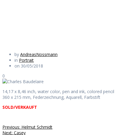
Baudelaire
Daily Works
by
AndreasNossmann
in
Portrait
on 30/05/2018
0
14,17 x 8,46 inch, water color, pen and ink, colored pencil
360 x 215 mm, Federzeichnung, Aquarell, Farbstift
SOLD/VERKAUFT
Beitragsnavigation
Previous
Previous:
Helmut Schmidt
Next
post:
Next:
Casey