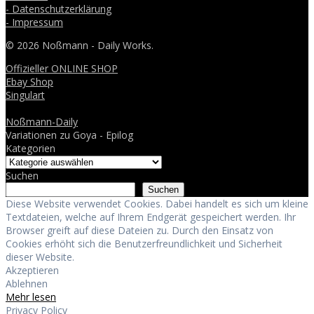
- Datenschutzerklärung
- Impressum
© 2026 Noßmann - Daily Works.
Offizieller ONLINE SHOP
Ebay Shop
Singulart
Noßmann-Daily
Variationen zu Goya - Epilog
Kategorien
Suchen
Suchen
Diese Website verwendet Cookies. Dabei handelt es sich um kleine
Textdateien, welche auf Ihrem Endgerät gespeichert werden. Ihr
Browser greift auf diese Dateien zu. Durch den Einsatz von
Cookies erhöht sich die Benutzerfreundlichkeit und Sicherheit
dieser Website.
Akzeptieren
Ablehnen
Mehr lesen
Privacy Policy