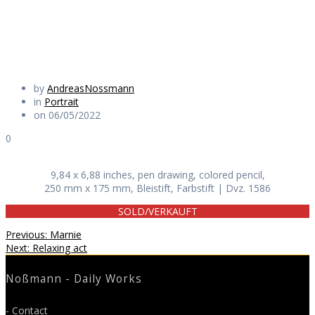
Daily Works
by
AndreasNossmann
in
Portrait
on 06/05/2022
0
9,84 x 6,88 inches, pen drawing, colored pencil,
250 mm x 175 mm, Bleistift, Farbstift | Dvz. 1586
SOLD/VERKAUFT
Beitragsnavigation
Previous
Previous:
Marnie
Next
post:
Next:
Relaxing act
post:
Noßmann - Daily Works
- Contact