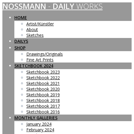
NOSSMANN
-
DAILY
WORKS
Skip
to
content
HOME
Artist/Künstler
About
Sketches
DAILYS
SHOP
Drawings/Originals
Fine Art Prints
SKETCHBOOK 2024
Sketchbook 2023
Sketchbook 2022
Sketchbook 2021
Sketchbook 2020
Sketchbook 2019
Sketchbook 2018
Sketchbook 2017
Sketchbook 2016
MONTHLY GALLERIES
January 2024
February 2024