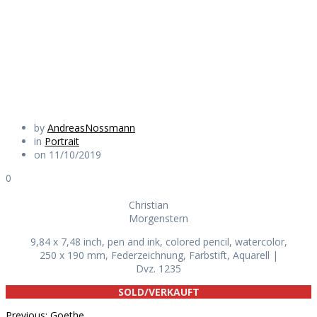
Morgenstern
Daily Works
by
AndreasNossmann
in
Portrait
on 11/10/2019
0
Christian
Morgenstern
9,84 x 7,48 inch, pen and ink, colored pencil, watercolor,
250 x 190 mm, Federzeichnung, Farbstift, Aquarell |
Dvz. 1235
SOLD/VERKAUFT
Previous
Previous:
Goethe