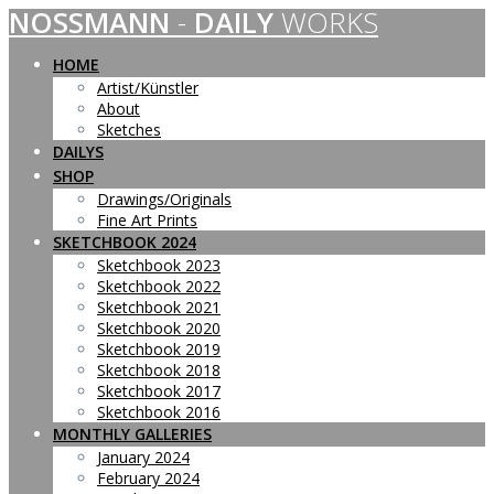
NOSSMANN
-
DAILY
WORKS
Skip
to
content
HOME
Artist/Künstler
About
Sketches
DAILYS
SHOP
Drawings/Originals
Fine Art Prints
SKETCHBOOK 2024
Sketchbook 2023
Sketchbook 2022
Sketchbook 2021
Sketchbook 2020
Sketchbook 2019
Sketchbook 2018
Sketchbook 2017
Sketchbook 2016
MONTHLY GALLERIES
January 2024
February 2024