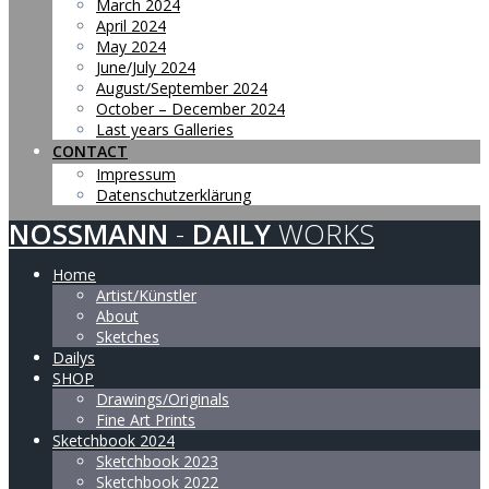
March 2024
April 2024
May 2024
June/July 2024
August/September 2024
October – December 2024
Last years Galleries
CONTACT
Impressum
Datenschutzerklärung
NOSSMANN
-
DAILY
WORKS
Home
Artist/Künstler
About
Sketches
Dailys
SHOP
Drawings/Originals
Fine Art Prints
Sketchbook 2024
Sketchbook 2023
Sketchbook 2022