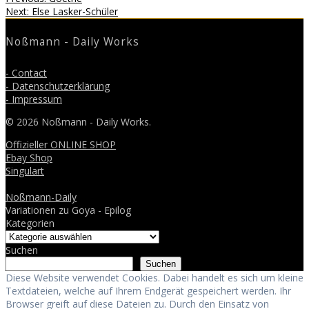
Beitragsnavigation
Next
post:
Next:
Else Lasker-Schüler
post:
Noßmann - Daily Works
- Contact
- Datenschutzerklärung
- Impressum
© 2026 Noßmann - Daily Works.
Offizieller ONLINE SHOP
Ebay Shop
Singulart
Noßmann-Daily
Variationen zu Goya - Epilog
Kategorien
Suchen
Suchen
Diese Website verwendet Cookies. Dabei handelt es sich um kleine
Textdateien, welche auf Ihrem Endgerät gespeichert werden. Ihr
Browser greift auf diese Dateien zu. Durch den Einsatz von