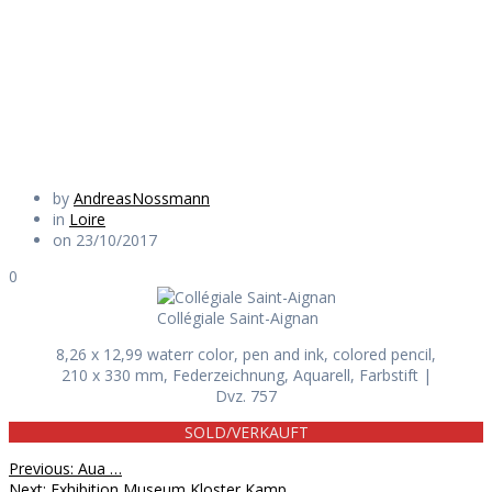
Aignan
Daily Works
by
AndreasNossmann
in
Loire
on 23/10/2017
0
Collégiale Saint-Aignan
8,26 x 12,99 waterr color, pen and ink, colored pencil,
210 x 330 mm, Federzeichnung, Aquarell, Farbstift |
Dvz. 757
SOLD/VERKAUFT
Beitragsnavigation
Previous
Previous:
Aua …
Next
post:
Next:
Exhibition Museum Kloster Kamp