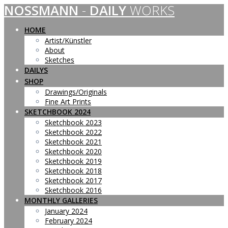
NOSSMANN
-
DAILY
WORKS
Skip
to
content
HOME
Artist/Künstler
About
Sketches
DAILYS
SHOP
Drawings/Originals
Fine Art Prints
SKETCHBOOK 2024
Sketchbook 2023
Sketchbook 2022
Sketchbook 2021
Sketchbook 2020
Sketchbook 2019
Sketchbook 2018
Sketchbook 2017
Sketchbook 2016
MONTHLY GALLERIES
January 2024
February 2024