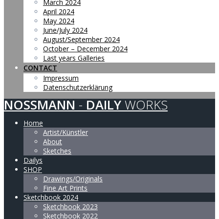
March 2024
April 2024
May 2024
June/July 2024
August/September 2024
October – December 2024
Last years Galleries
CONTACT
Impressum
Datenschutzerklärung
NOSSMANN
-
DAILY
WORKS
Home
Artist/Künstler
About
Sketches
Dailys
SHOP
Drawings/Originals
Fine Art Prints
Sketchbook 2024
Sketchbook 2023
Sketchbook 2022