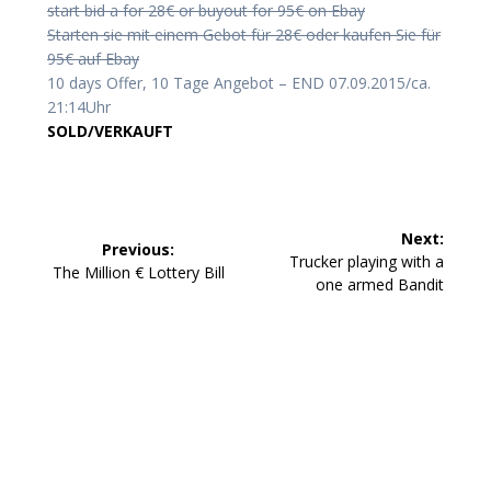
start bid a for 28€ or buyout for 95€ on Ebay
Starten sie mit einem Gebot für 28€ oder kaufen Sie für
95€ auf Ebay
10 days Offer, 10 Tage Angebot – END 07.09.2015/ca.
21:14Uhr
SOLD/VERKAUFT
Beitragsnavigation
Next:
Previous:
Next
Trucker playing with a
Previous
The Million € Lottery Bill
post:
one armed Bandit
post: