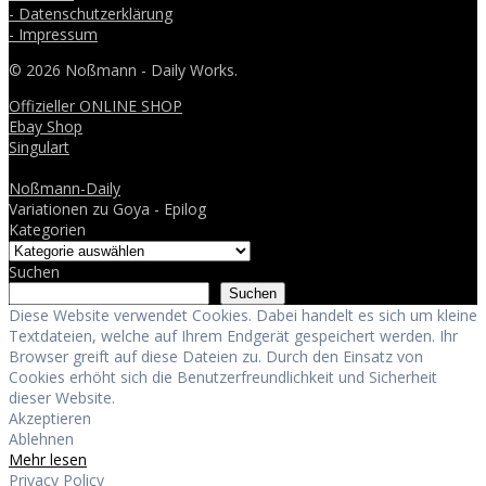
- Datenschutzerklärung
- Impressum
© 2026 Noßmann - Daily Works.
Offizieller ONLINE SHOP
Ebay Shop
Singulart
Noßmann-Daily
Variationen zu Goya - Epilog
Kategorien
Suchen
Suchen
Diese Website verwendet Cookies. Dabei handelt es sich um kleine
Textdateien, welche auf Ihrem Endgerät gespeichert werden. Ihr
Browser greift auf diese Dateien zu. Durch den Einsatz von
Cookies erhöht sich die Benutzerfreundlichkeit und Sicherheit
dieser Website.
Akzeptieren
Ablehnen
Mehr lesen
Privacy Policy