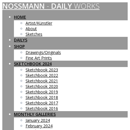
NOSSMANN
-
DAILY
WORKS
Skip
to
content
HOME
Artist/Künstler
About
Sketches
DAILYS
SHOP
Drawings/Originals
Fine Art Prints
SKETCHBOOK 2024
Sketchbook 2023
Sketchbook 2022
Sketchbook 2021
Sketchbook 2020
Sketchbook 2019
Sketchbook 2018
Sketchbook 2017
Sketchbook 2016
MONTHLY GALLERIES
January 2024
February 2024