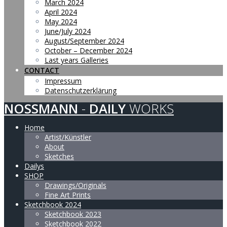
March 2024
April 2024
May 2024
June/July 2024
August/September 2024
October – December 2024
Last years Galleries
CONTACT
Impressum
Datenschutzerklärung
NOSSMANN
-
DAILY
WORKS
Home
Artist/Künstler
About
Sketches
Dailys
SHOP
Drawings/Originals
Fine Art Prints
Sketchbook 2024
Sketchbook 2023
Sketchbook 2022