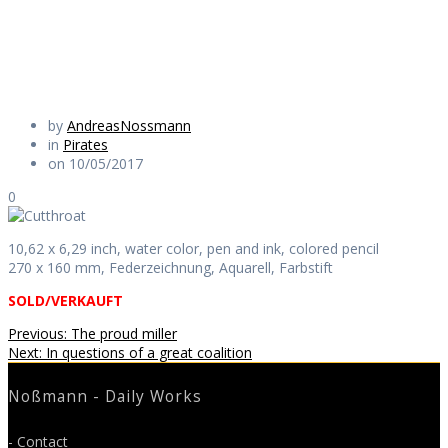
Daily Works
by
AndreasNossmann
in
Pirates
on 10/05/2017
0
10,62 x 6,29 inch, water color, pen and ink, colored pencil
270 x 160 mm, Federzeichnung, Aquarell, Farbstift
SOLD/VERKAUFT
Beitragsnavigation
Previous
Previous:
The proud miller
Next
post:
Next:
In questions of a great coalition
post:
Noßmann - Daily Works
- Contact