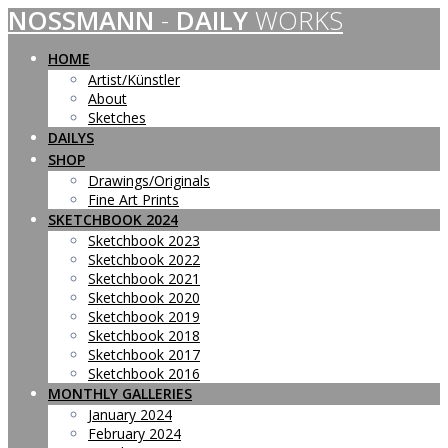
NOSSMANN
-
DAILY
WORKS
Skip
to
content
HOME
Artist/Künstler
About
Sketches
DAILYS
SHOP
Drawings/Originals
Fine Art Prints
SKETCHBOOK 2024
Sketchbook 2023
Sketchbook 2022
Sketchbook 2021
Sketchbook 2020
Sketchbook 2019
Sketchbook 2018
Sketchbook 2017
Sketchbook 2016
MONTHLY GALLERIES
January 2024
February 2024