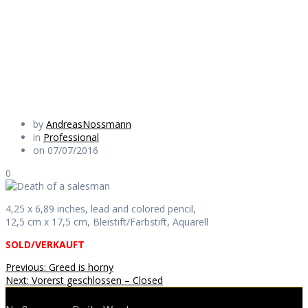
salesman
Daily Works
by
AndreasNossmann
in
Professional
on 07/07/2016
0
4,25 x 6,89 inches, lead and colored pencil,
12,5 cm x 17,5 cm, Bleistift/Farbstift, Aquarell
SOLD/VERKAUFT
Beitragsnavigation
Previous
Previous:
Greed is horny
Next
post:
Next:
Vorerst geschlossen – Closed
post: