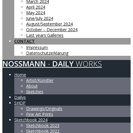
March 2024
April 2024
May 2024
June/July 2024
August/September 2024
October – December 2024
Last years Galleries
CONTACT
Impressum
Datenschutzerklärung
NOSSMANN
-
DAILY
WORKS
Home
Artist/Künstler
About
Sketches
Dailys
SHOP
Drawings/Originals
Fine Art Prints
Sketchbook 2024
Sketchbook 2023
Sketchbook 2022