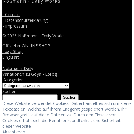
Noßmann - Daily Works
- Contact
- Datenschutzerklärung
- Impressum
© 2026 Noßmann - Daily Works.
Offizieller ONLINE SHOP
Ebay Shop
Singulart
Noßmann-Daily
Variationen zu Goya - Epilog
Kategorien
Suchen
Suchen
Diese Website verwendet Cookies. Dabei handelt es sich um kleine
Textdateien, welche auf Ihrem Endgerät gespeichert werden. Ihr
Browser greift auf diese Dateien zu. Durch den Einsatz von
Cookies erhöht sich die Benutzerfreundlichkeit und Sicherheit
dieser Website.
Akzeptieren