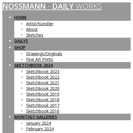
NOSSMANN
-
DAILY
WORKS
Skip
to
content
HOME
Artist/Künstler
About
Sketches
DAILYS
SHOP
Drawings/Originals
Fine Art Prints
SKETCHBOOK 2024
Sketchbook 2023
Sketchbook 2022
Sketchbook 2021
Sketchbook 2020
Sketchbook 2019
Sketchbook 2018
Sketchbook 2017
Sketchbook 2016
MONTHLY GALLERIES
January 2024
February 2024