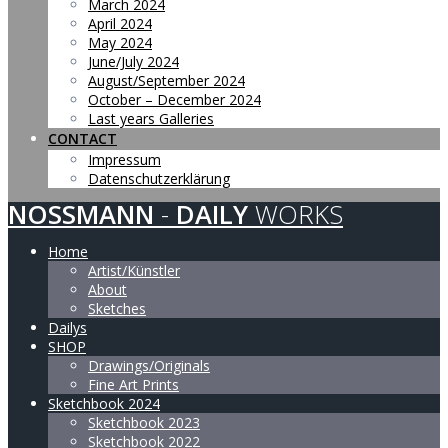
March 2024
April 2024
May 2024
June/July 2024
August/September 2024
October – December 2024
Last years Galleries
CONTACT
Impressum
Datenschutzerklärung
NOSSMANN
-
DAILY
WORKS
Home
Artist/Künstler
About
Sketches
Dailys
SHOP
Drawings/Originals
Fine Art Prints
Sketchbook 2024
Sketchbook 2023
Sketchbook 2022