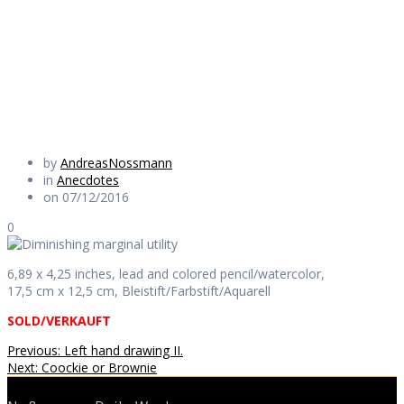
marginal utility
Daily Works
by
AndreasNossmann
in
Anecdotes
on 07/12/2016
0
6,89 x 4,25 inches, lead and colored pencil/watercolor,
17,5 cm x 12,5 cm, Bleistift/Farbstift/Aquarell
SOLD/VERKAUFT
Beitragsnavigation
Previous
Previous:
Left hand drawing II.
Next
post:
Next:
Coockie or Brownie
post: