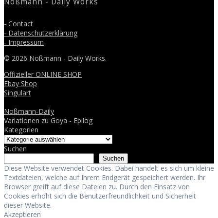
Noßmann - Daily Works
- Contact
- Datenschutzerklärung
- Impressum
© 2026 Noßmann - Daily Works.
Offizieller ONLINE SHOP
Ebay Shop
Singulart
Noßmann-Daily
Variationen zu Goya - Epilog
Kategorien
Suchen
Suchen
Diese Website verwendet Cookies. Dabei handelt es sich um kleine
Textdateien, welche auf Ihrem Endgerät gespeichert werden. Ihr
Browser greift auf diese Dateien zu. Durch den Einsatz von
Cookies erhöht sich die Benutzerfreundlichkeit und Sicherheit
dieser Website.
Akzeptieren