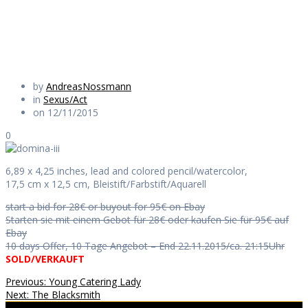
Daily Works
by
AndreasNossmann
in
Sexus/Act
on 12/11/2015
0
6,89 x 4,25 inches, lead and colored pencil/watercolor,
17,5 cm x 12,5 cm, Bleistift/Farbstift/Aquarell
start a bid for 28€ or buyout for 95€ on Ebay
Starten sie mit einem Gebot für 28€ oder kaufen Sie für 95€ auf
Ebay
10 days Offer, 10 Tage Angebot – End 22.11.2015/ca. 21:15Uhr
SOLD/VERKAUFT
Beitragsnavigation
Previous
Previous:
Young Catering Lady
Next
post:
Next:
The Blacksmith
post: