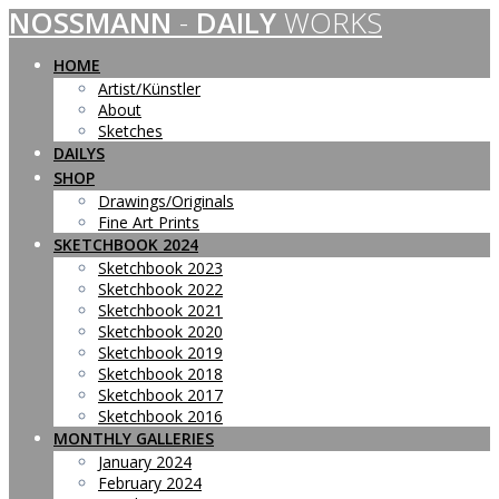
NOSSMANN
-
DAILY
WORKS
Skip
to
content
HOME
Artist/Künstler
About
Sketches
DAILYS
SHOP
Drawings/Originals
Fine Art Prints
SKETCHBOOK 2024
Sketchbook 2023
Sketchbook 2022
Sketchbook 2021
Sketchbook 2020
Sketchbook 2019
Sketchbook 2018
Sketchbook 2017
Sketchbook 2016
MONTHLY GALLERIES
January 2024
February 2024