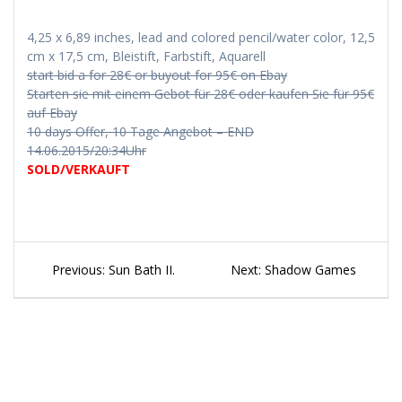
4,25 x 6,89 inches, lead and colored pencil/water color, 12,5
cm x 17,5 cm, Bleistift, Farbstift, Aquarell
start bid a for 28€ or buyout for 95€ on Ebay
Starten sie mit einem Gebot für 28€ oder kaufen Sie für 95€
auf Ebay
10 days Offer, 10 Tage Angebot – END
14.06.2015/20:34Uhr
SOLD/VERKAUFT
Beitragsnavigation
Previous
Next
Previous:
Sun Bath II.
Next:
Shadow Games
post:
post: