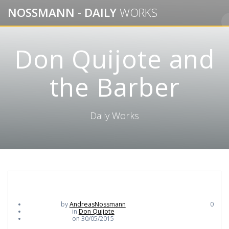
Skip
NOSSMANN
-
DAILY
WORKS
to
content
Don Quijote and
the Barber
Daily Works
by
AndreasNossmann
0
in
Don Quijote
on 30/05/2015