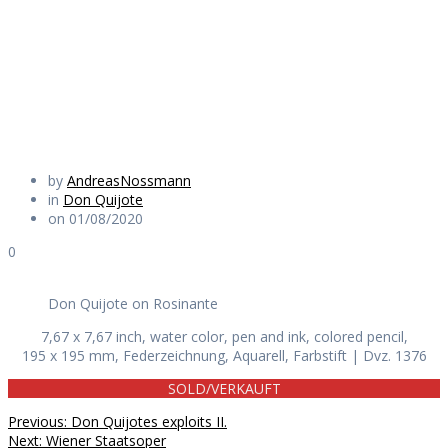
Rosinante
Daily Works
by
AndreasNossmann
in
Don Quijote
on 01/08/2020
0
Don Quijote on Rosinante
7,67 x 7,67 inch, water color, pen and ink, colored pencil,
195 x 195 mm, Federzeichnung, Aquarell, Farbstift | Dvz. 1376
SOLD/VERKAUFT
Beitragsnavigation
Previous
Previous:
Don Quijotes exploits II.
Next
post:
Next:
Wiener Staatsoper