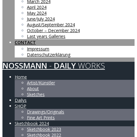
March 2024
April 2024
May 2024
June/July 2024
August/September 2024
October – December 2024
Last years Galleries
CONTACT
Impressum
Datenschutzerklärung
NOSSMANN
-
DAILY
WORKS
Home
Artist/Künstler
About
Sketches
Dailys
SHOP
Drawings/Originals
Fine Art Prints
Sketchbook 2024
Sketchbook 2023
Sketchbook 2022