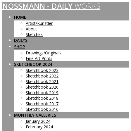
NOSSMANN
-
DAILY
WORKS
Skip
to
content
HOME
Artist/Künstler
About
Sketches
DAILYS
SHOP
Drawings/Originals
Fine Art Prints
SKETCHBOOK 2024
Sketchbook 2023
Sketchbook 2022
Sketchbook 2021
Sketchbook 2020
Sketchbook 2019
Sketchbook 2018
Sketchbook 2017
Sketchbook 2016
MONTHLY GALLERIES
January 2024
February 2024