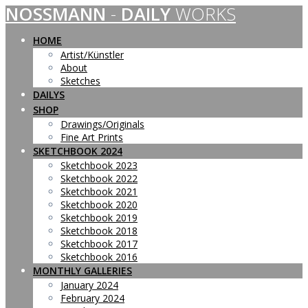
NOSSMANN
-
DAILY
WORKS
Skip
to
content
HOME
Artist/Künstler
About
Sketches
DAILYS
SHOP
Drawings/Originals
Fine Art Prints
SKETCHBOOK 2024
Sketchbook 2023
Sketchbook 2022
Sketchbook 2021
Sketchbook 2020
Sketchbook 2019
Sketchbook 2018
Sketchbook 2017
Sketchbook 2016
MONTHLY GALLERIES
January 2024
February 2024