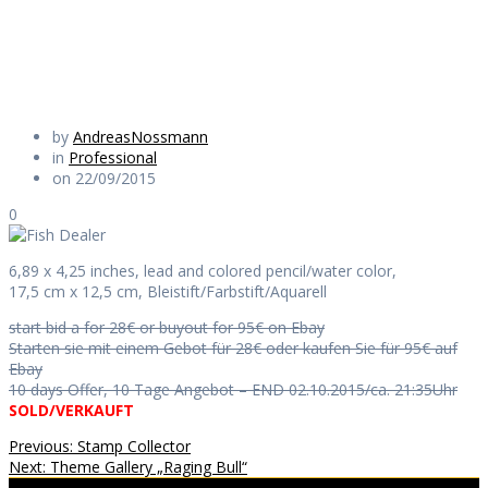
Daily Works
by
AndreasNossmann
in
Professional
on 22/09/2015
0
6,89 x 4,25 inches, lead and colored pencil/water color,
17,5 cm x 12,5 cm, Bleistift/Farbstift/Aquarell
start bid a for 28€ or buyout for 95€ on Ebay
Starten sie mit einem Gebot für 28€ oder kaufen Sie für 95€ auf
Ebay
10 days Offer, 10 Tage Angebot – END 02.10.2015/ca. 21:35Uhr
SOLD/VERKAUFT
Beitragsnavigation
Previous
Previous:
Stamp Collector
Next
post:
Next:
Theme Gallery „Raging Bull“
post: