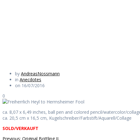
to Herrnsheimer
Fool
Daily Works
by
AndreasNossmann
in
Anecdotes
on 16/07/2016
0
ca. 8,07 x 6,49 inches, ball pen and colored pencil/watercolor/collag
ca. 20,5 cm x 16,5 cm, Kugelschreiber/Farbstift/Aquarell/Collage
SOLD/VERKAUFT
Previous
Previous:
Original Bottling II.