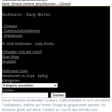
Beitragsnavigation
Next
post:
Next:
Erneut vorerst geschlossen – Closed
post:
Noßmann - Daily Works
- Contact
- Datenschutzerklärung
- Impressum
© 2026 Noßmann - Daily Works.
Offizieller ONLINE SHOP
Ebay Shop
Singulart
Noßmann-Daily
Variationen zu Goya - Epilog
Kategorien
Suchen
Suchen
Diese Website verwendet Cookies. Dabei handelt es sich um kleine
Textdateien, welche auf Ihrem Endgerät gespeichert werden. Ihr
Browser greift auf diese Dateien zu. Durch den Einsatz von