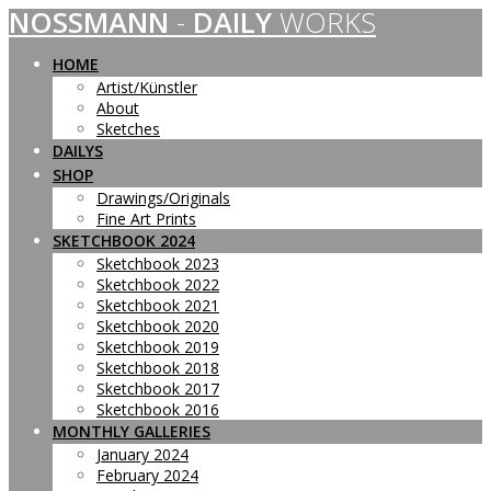
NOSSMANN
-
DAILY
WORKS
Skip
to
content
HOME
Artist/Künstler
About
Sketches
DAILYS
SHOP
Drawings/Originals
Fine Art Prints
SKETCHBOOK 2024
Sketchbook 2023
Sketchbook 2022
Sketchbook 2021
Sketchbook 2020
Sketchbook 2019
Sketchbook 2018
Sketchbook 2017
Sketchbook 2016
MONTHLY GALLERIES
January 2024
February 2024