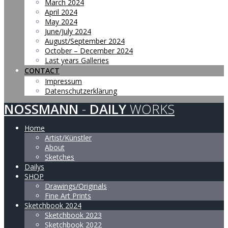
March 2024
April 2024
May 2024
June/July 2024
August/September 2024
October – December 2024
Last years Galleries
CONTACT
Impressum
Datenschutzerklärung
NOSSMANN
-
DAILY
WORKS
Home
Artist/Künstler
About
Sketches
Dailys
SHOP
Drawings/Originals
Fine Art Prints
Sketchbook 2024
Sketchbook 2023
Sketchbook 2022