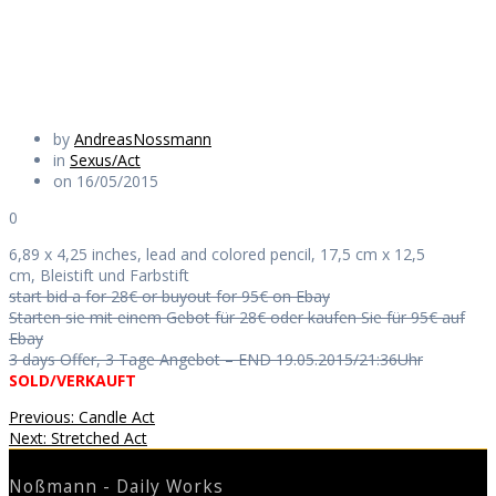
Daily Works
by
AndreasNossmann
in
Sexus/Act
on 16/05/2015
0
6,89 x 4,25 inches, lead and colored pencil, 17,5 cm x 12,5
cm, Bleistift und Farbstift
start bid a for 28€ or buyout for 95€ on Ebay
Starten sie mit einem Gebot für 28€ oder kaufen Sie für 95€ auf
Ebay
3 days Offer, 3 Tage Angebot – END 19.05.2015/21:36Uhr
SOLD/VERKAUFT
Beitragsnavigation
Previous
Previous:
Candle Act
Next
post:
Next:
Stretched Act
post:
Noßmann - Daily Works