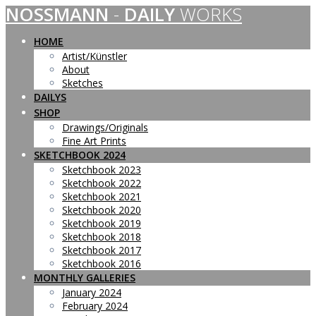
NOSSMANN
-
DAILY
WORKS
Skip
to
content
HOME
Artist/Künstler
About
Sketches
DAILYS
SHOP
Drawings/Originals
Fine Art Prints
SKETCHBOOK 2024
Sketchbook 2023
Sketchbook 2022
Sketchbook 2021
Sketchbook 2020
Sketchbook 2019
Sketchbook 2018
Sketchbook 2017
Sketchbook 2016
MONTHLY GALLERIES
January 2024
February 2024