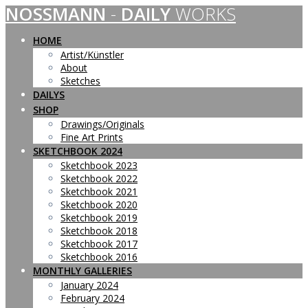
NOSSMANN
-
DAILY
WORKS
Skip
to
content
HOME
Artist/Künstler
About
Sketches
DAILYS
SHOP
Drawings/Originals
Fine Art Prints
SKETCHBOOK 2024
Sketchbook 2023
Sketchbook 2022
Sketchbook 2021
Sketchbook 2020
Sketchbook 2019
Sketchbook 2018
Sketchbook 2017
Sketchbook 2016
MONTHLY GALLERIES
January 2024
February 2024