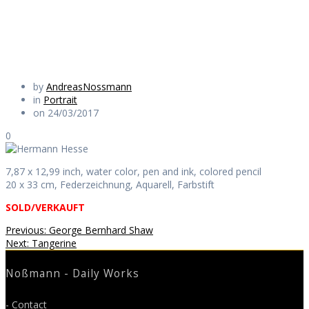
Daily Works
by
AndreasNossmann
in
Portrait
on 24/03/2017
0
7,87 x 12,99 inch, water color, pen and ink, colored pencil
20 x 33 cm, Federzeichnung, Aquarell, Farbstift
SOLD/VERKAUFT
Beitragsnavigation
Previous
Previous:
George Bernhard Shaw
Next
post:
Next:
Tangerine
post:
Noßmann - Daily Works
- Contact