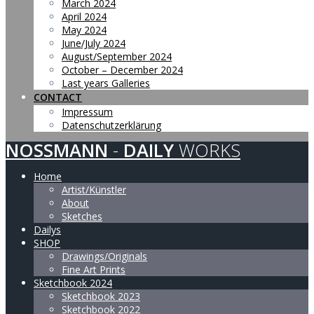
March 2024
April 2024
May 2024
June/July 2024
August/September 2024
October – December 2024
Last years Galleries
CONTACT
Impressum
Datenschutzerklärung
NOSSMANN
-
DAILY
WORKS
Home
Artist/Künstler
About
Sketches
Dailys
SHOP
Drawings/Originals
Fine Art Prints
Sketchbook 2024
Sketchbook 2023
Sketchbook 2022