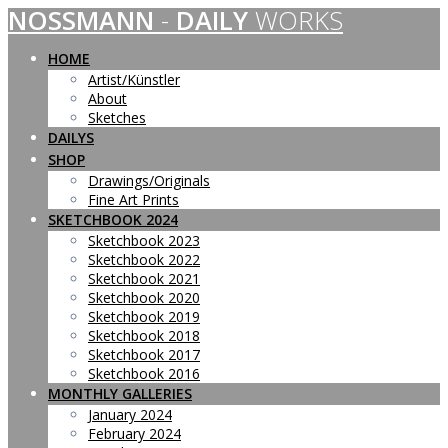
NOSSMANN
-
DAILY
WORKS
Skip
to
content
HOME
Artist/Künstler
About
Sketches
DAILYS
SHOP
Drawings/Originals
Fine Art Prints
SKETCHBOOK 2024
Sketchbook 2023
Sketchbook 2022
Sketchbook 2021
Sketchbook 2020
Sketchbook 2019
Sketchbook 2018
Sketchbook 2017
Sketchbook 2016
MONTHLY GALLERIES
January 2024
February 2024