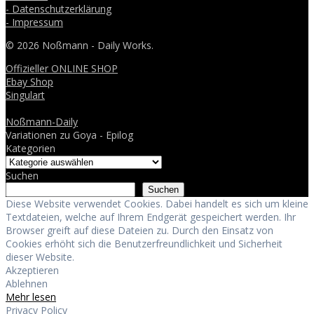
- Datenschutzerklärung
- Impressum
© 2026 Noßmann - Daily Works.
Offizieller ONLINE SHOP
Ebay Shop
Singulart
Noßmann-Daily
Variationen zu Goya - Epilog
Kategorien
Suchen
Suchen
Diese Website verwendet Cookies. Dabei handelt es sich um kleine
Textdateien, welche auf Ihrem Endgerät gespeichert werden. Ihr
Browser greift auf diese Dateien zu. Durch den Einsatz von
Cookies erhöht sich die Benutzerfreundlichkeit und Sicherheit
dieser Website.
Akzeptieren
Ablehnen
Mehr lesen
Privacy Policy