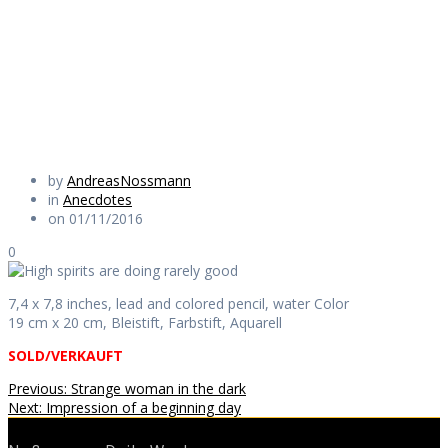
doing rarely good
Daily Works
by
AndreasNossmann
in
Anecdotes
on 01/11/2016
0
7,4 x 7,8 inches, lead and colored pencil, water Color
19 cm x 20 cm, Bleistift, Farbstift, Aquarell
SOLD/VERKAUFT
Beitragsnavigation
Previous
Previous:
Strange woman in the dark
Next
post:
Next:
Impression of a beginning day
post: