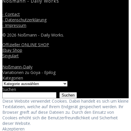
Noßmann - Daily Works
- Contact
- Datenschutzerklärung
- Impressum
© 2026 Noßmann - Daily Works.
Offizieller ONLINE SHOP
Ebay Shop
Singulart
Noßmann-Daily
Variationen zu Goya - Epilog
Kategorien
Suchen
Suchen
Diese Website verwendet Cookies. Dabei handelt es sich um kleine
Textdateien, welche auf Ihrem Endgerät gespeichert werden. Ihr
Browser greift auf diese Dateien zu. Durch den Einsatz von
Cookies erhöht sich die Benutzerfreundlichkeit und Sicherheit
dieser Website.
Akzeptieren