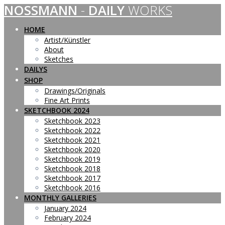
NOSSMANN
-
DAILY
WORKS
Skip
to
content
HOME
Artist/Künstler
About
Sketches
DAILYS
SHOP
Drawings/Originals
Fine Art Prints
SKETCHBOOK 2024
Sketchbook 2023
Sketchbook 2022
Sketchbook 2021
Sketchbook 2020
Sketchbook 2019
Sketchbook 2018
Sketchbook 2017
Sketchbook 2016
MONTHLY GALLERIES
January 2024
February 2024