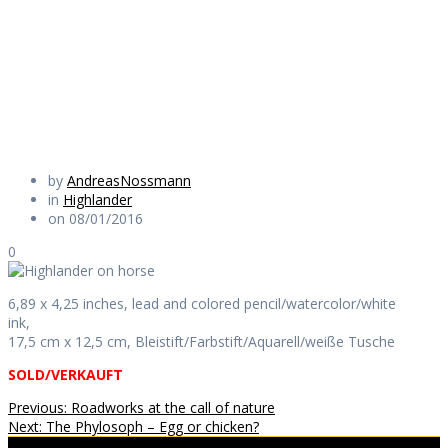
Horse
Daily Works
by
AndreasNossmann
in
Highlander
on 08/01/2016
0
6,89 x 4,25 inches, lead and colored pencil/watercolor/white
ink,
17,5 cm x 12,5 cm, Bleistift/Farbstift/Aquarell/weiße Tusche
SOLD/VERKAUFT
Beitragsnavigation
Previous
Previous:
Roadworks at the call of nature
Next
post:
Next:
The Phylosoph – Egg or chicken?
post: