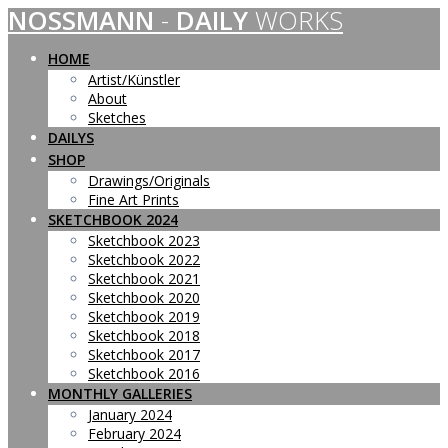
NOSSMANN
-
DAILY
WORKS
Skip
to
content
HOME
Artist/Künstler
About
Sketches
DAILYS
SHOP
Drawings/Originals
Fine Art Prints
SKETCHBOOK 2024
Sketchbook 2023
Sketchbook 2022
Sketchbook 2021
Sketchbook 2020
Sketchbook 2019
Sketchbook 2018
Sketchbook 2017
Sketchbook 2016
MONTHLY GALLERIES
January 2024
February 2024