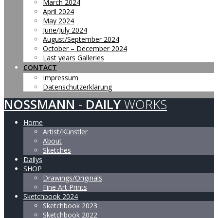
March 2024
April 2024
May 2024
June/July 2024
August/September 2024
October – December 2024
Last years Galleries
CONTACT
Impressum
Datenschutzerklärung
NOSSMANN
-
DAILY
WORKS
Home
Artist/Künstler
About
Sketches
Dailys
SHOP
Drawings/Originals
Fine Art Prints
Sketchbook 2024
Sketchbook 2023
Sketchbook 2022