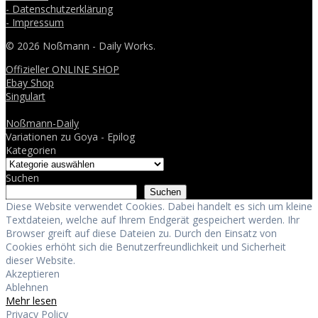
- Datenschutzerklärung
- Impressum
© 2026 Noßmann - Daily Works.
Offizieller ONLINE SHOP
Ebay Shop
Singulart
Noßmann-Daily
Variationen zu Goya - Epilog
Kategorien
Suchen
Suchen
Diese Website verwendet Cookies. Dabei handelt es sich um kleine
Textdateien, welche auf Ihrem Endgerät gespeichert werden. Ihr
Browser greift auf diese Dateien zu. Durch den Einsatz von
Cookies erhöht sich die Benutzerfreundlichkeit und Sicherheit
dieser Website.
Akzeptieren
Ablehnen
Mehr lesen
Privacy Policy