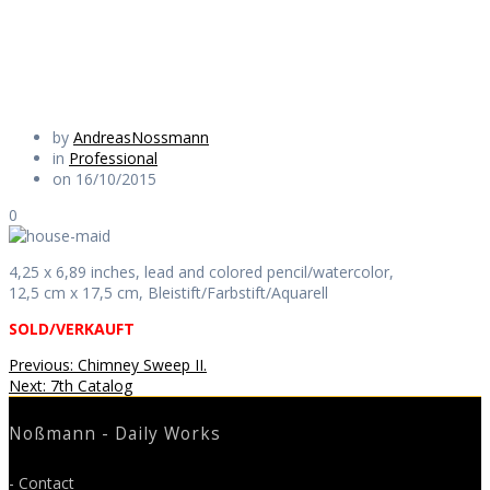
Daily Works
by
AndreasNossmann
in
Professional
on 16/10/2015
0
4,25 x 6,89 inches, lead and colored pencil/watercolor,
12,5 cm x 17,5 cm, Bleistift/Farbstift/Aquarell
SOLD/VERKAUFT
Beitragsnavigation
Previous
Previous:
Chimney Sweep II.
Next
post:
Next:
7th Catalog
post:
Noßmann - Daily Works
- Contact