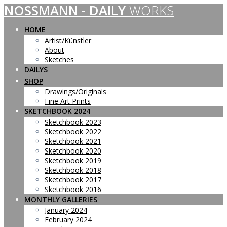
NOSSMANN
-
DAILY
WORKS
Skip
to
content
HOME
Artist/Künstler
About
Sketches
DAILYS
SHOP
Drawings/Originals
Fine Art Prints
SKETCHBOOK 2024
Sketchbook 2023
Sketchbook 2022
Sketchbook 2021
Sketchbook 2020
Sketchbook 2019
Sketchbook 2018
Sketchbook 2017
Sketchbook 2016
MONTHLY GALLERIES
January 2024
February 2024