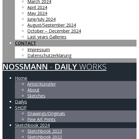
March 2024
April 2024
May 2024
June/July 2024
August/September 2024
October – December 2024
Last years Galleries
CONTACT
Impressum
Datenschutzerklärung
NOSSMANN
-
DAILY
WORKS
Home
Artist/Künstler
About
Sketches
Dailys
SHOP
Drawings/Originals
Fine Art Prints
Sketchbook 2024
Sketchbook 2023
Sketchbook 2022