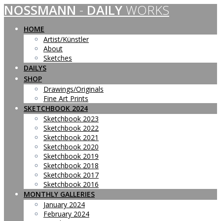
NOSSMANN
-
DAILY
WORKS
Skip
to
content
HOME
Artist/Künstler
About
Sketches
DAILYS
SHOP
Drawings/Originals
Fine Art Prints
SKETCHBOOK 2024
Sketchbook 2023
Sketchbook 2022
Sketchbook 2021
Sketchbook 2020
Sketchbook 2019
Sketchbook 2018
Sketchbook 2017
Sketchbook 2016
MONTHLY GALLERIES
January 2024
February 2024