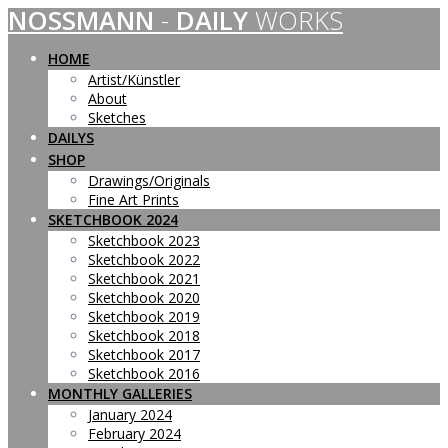
NOSSMANN
-
DAILY
WORKS
Skip
to
content
HOME
Artist/Künstler
About
Sketches
DAILYS
SHOP
Drawings/Originals
Fine Art Prints
SKETCHBOOK 2024
Sketchbook 2023
Sketchbook 2022
Sketchbook 2021
Sketchbook 2020
Sketchbook 2019
Sketchbook 2018
Sketchbook 2017
Sketchbook 2016
MONTHLY GALLERIES
January 2024
February 2024