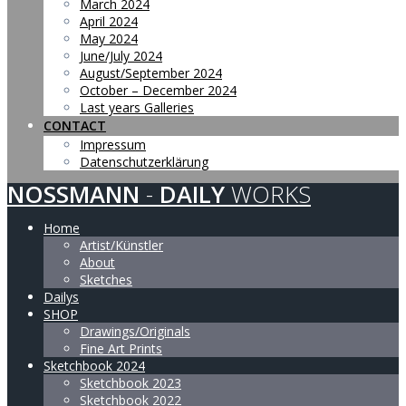
March 2024
April 2024
May 2024
June/July 2024
August/September 2024
October – December 2024
Last years Galleries
CONTACT
Impressum
Datenschutzerklärung
NOSSMANN
-
DAILY
WORKS
Home
Artist/Künstler
About
Sketches
Dailys
SHOP
Drawings/Originals
Fine Art Prints
Sketchbook 2024
Sketchbook 2023
Sketchbook 2022