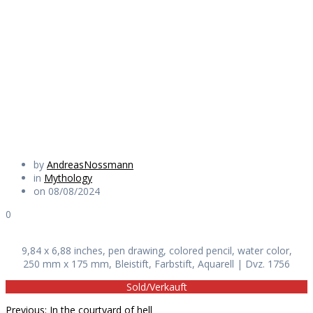
the battle of
Jargeau
Daily Works
by
AndreasNossmann
in
Mythology
on 08/08/2024
0
9,84 x 6,88 inches, pen drawing, colored pencil, water color,
250 mm x 175 mm, Bleistift, Farbstift, Aquarell | Dvz. 1756
Sold/Verkauft
Previous
Previous:
In the courtyard of hell