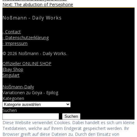
Beitragsnavigation
Next
post:
Next:
The abduction of Persephone
post:
Noßmann - Daily Works
- Contact
- Datenschutzerklärung
- Impressum
© 2026 Noßmann - Daily Works.
Offizieller ONLINE SHOP
Ebay Shop
Singulart
Noßmann-Daily
Variationen zu Goya - Epilog
Kategorien
Suchen
Suchen
Diese Website verwendet Cookies. Dabei handelt es sich um kleine
Textdateien, welche auf Ihrem Endgerät gespeichert werden. Ihr
Browser greift auf diese Dateien zu. Durch den Einsatz von