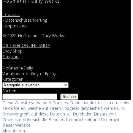
Noßmann - Daily Works
- Contact
- Datenschutzerklärung
- Impressum
© 2026 Noßmann - Daily Works.
Offizieller ONLINE SHOP
Ebay Shop
Singulart
Noßmann-Daily
Variationen zu Goya - Epilog
Kategorien
Suchen
Suchen
Diese Website verwendet Cookies. Dabei handelt es sich um kleine
Textdateien, welche auf Ihrem Endgerät gespeichert werden. Ihr
Browser greift auf diese Dateien zu. Durch den Einsatz von
Cookies erhöht sich die Benutzerfreundlichkeit und Sicherheit
dieser Website.
Akzeptieren