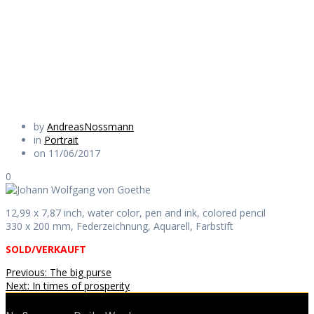
von Goethe
Daily Works
by
AndreasNossmann
in
Portrait
on 11/06/2017
0
12,99 x 7,87 inch, water color, pen and ink, colored pencil
330 x 200 mm, Federzeichnung, Aquarell, Farbstift
SOLD/VERKAUFT
Beitragsnavigation
Previous
Previous:
The big purse
Next
post:
Next:
In times of prosperity
post: