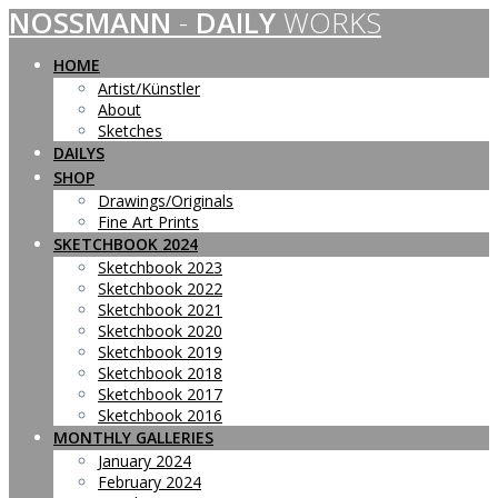
NOSSMANN
-
DAILY
WORKS
Skip
to
content
HOME
Artist/Künstler
About
Sketches
DAILYS
SHOP
Drawings/Originals
Fine Art Prints
SKETCHBOOK 2024
Sketchbook 2023
Sketchbook 2022
Sketchbook 2021
Sketchbook 2020
Sketchbook 2019
Sketchbook 2018
Sketchbook 2017
Sketchbook 2016
MONTHLY GALLERIES
January 2024
February 2024