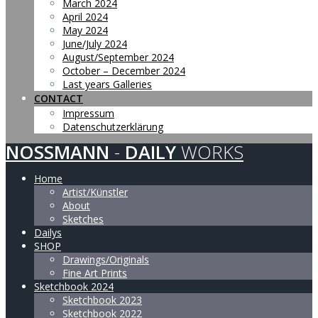
March 2024
April 2024
May 2024
June/July 2024
August/September 2024
October – December 2024
Last years Galleries
CONTACT
Impressum
Datenschutzerklärung
NOSSMANN
-
DAILY
WORKS
Home
Artist/Künstler
About
Sketches
Dailys
SHOP
Drawings/Originals
Fine Art Prints
Sketchbook 2024
Sketchbook 2023
Sketchbook 2022