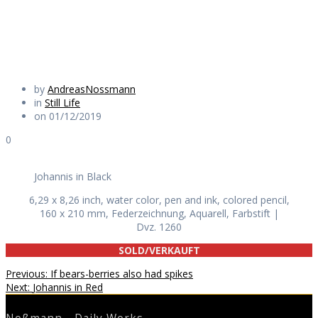
Daily Works
by
AndreasNossmann
in
Still Life
on 01/12/2019
0
Johannis in Black
6,29 x 8,26 inch, water color, pen and ink, colored pencil,
160 x 210 mm, Federzeichnung, Aquarell, Farbstift |
Dvz. 1260
SOLD/VERKAUFT
Beitragsnavigation
Previous
Previous:
If bears-berries also had spikes
Next
post:
Next:
Johannis in Red
post: