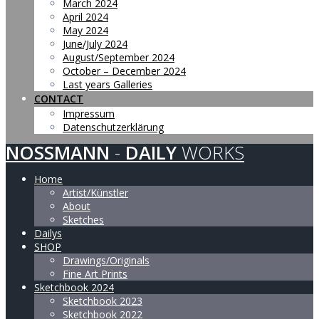
March 2024
April 2024
May 2024
June/July 2024
August/September 2024
October – December 2024
Last years Galleries
CONTACT
Impressum
Datenschutzerklärung
NOSSMANN
-
DAILY
WORKS
Home
Artist/Künstler
About
Sketches
Dailys
SHOP
Drawings/Originals
Fine Art Prints
Sketchbook 2024
Sketchbook 2023
Sketchbook 2022