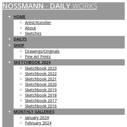
NOSSMANN
-
DAILY
WORKS
Skip
to
content
HOME
Artist/Künstler
About
Sketches
DAILYS
SHOP
Drawings/Originals
Fine Art Prints
SKETCHBOOK 2024
Sketchbook 2023
Sketchbook 2022
Sketchbook 2021
Sketchbook 2020
Sketchbook 2019
Sketchbook 2018
Sketchbook 2017
Sketchbook 2016
MONTHLY GALLERIES
January 2024
February 2024