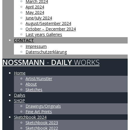
March 2024
April 2024
May 2024
June/July 2024
August/September 2024
October – December 2024
Last years Galleries
CONTACT
Impressum
Datenschutzerklärung
NOSSMANN
-
DAILY
WORKS
Home
Artist/Künstler
About
Sketches
Dailys
SHOP
Drawings/Originals
Fine Art Prints
Sketchbook 2024
Sketchbook 2023
Sketchbook 2022