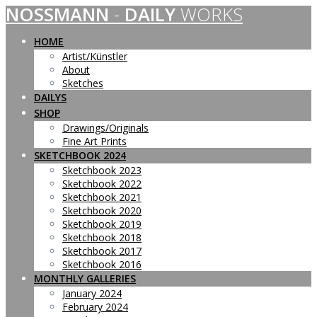
NOSSMANN
-
DAILY
WORKS
Skip
to
content
HOME
Artist/Künstler
About
Sketches
DAILYS
SHOP
Drawings/Originals
Fine Art Prints
SKETCHBOOK 2024
Sketchbook 2023
Sketchbook 2022
Sketchbook 2021
Sketchbook 2020
Sketchbook 2019
Sketchbook 2018
Sketchbook 2017
Sketchbook 2016
MONTHLY GALLERIES
January 2024
February 2024