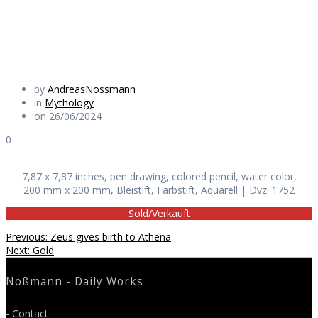
Daily Works
by
AndreasNossmann
in
Mythology
on 26/06/2024
0
7,87 x 7,87 inches, pen drawing, colored pencil, water color,
200 mm x 200 mm, Bleistift, Farbstift, Aquarell | Dvz. 1752
Sold/Verkauft
Beitragsnavigation
Previous
Previous:
Zeus gives birth to Athena
Next
post:
Next:
Gold
post:
Noßmann - Daily Works
- Contact