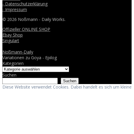
- Datenschutzerklärung
- Impressum
© 2026 Noßmann - Daily Works.
Offizieller ONLINE SHOP
Ebay Shop
Singulart
Noßmann-Daily
Variationen zu Goya - Epilog
Kategorien
Suchen
Suchen
Diese Website verwendet Cookies. Dabei handelt es sich um kleine
Textdateien, welche auf Ihrem Endgerät gespeichert werden. Ihr
Browser greift auf diese Dateien zu. Durch den Einsatz von
Cookies erhöht sich die Benutzerfreundlichkeit und Sicherheit
dieser Website.
Akzeptieren
Ablehnen
Mehr lesen
Privacy Policy