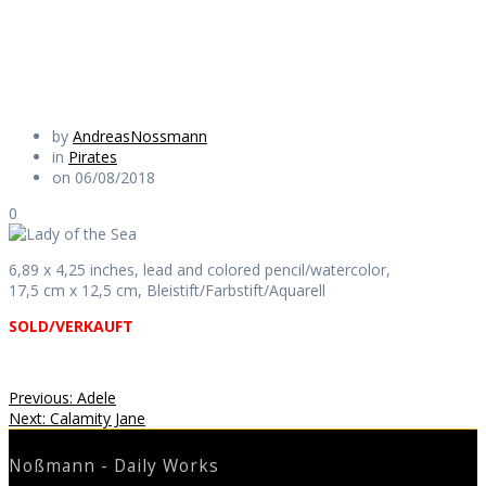
Daily Works
by
AndreasNossmann
in
Pirates
on 06/08/2018
0
6,89 x 4,25 inches, lead and colored pencil/watercolor,
17,5 cm x 12,5 cm, Bleistift/Farbstift/Aquarell
SOLD/VERKAUFT
Beitragsnavigation
Previous
Previous:
Adele
Next
post:
Next:
Calamity Jane
post:
Noßmann - Daily Works