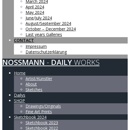
March 2024
April 2024
May 2024
June/July 2024
August/September 2024
October – December 2024
Last years Galleries
CONTACT
Impressum
Datenschutzerklärung
NOSSMANN
-
DAILY
WORKS
Home
Artist/Künstler
About
Sketches
Dailys
SHOP
Drawings/Originals
Fine Art Prints
Sketchbook 2024
Sketchbook 2023
Sketchbook 2022