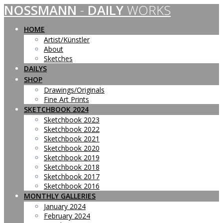
NOSSMANN
-
DAILY
WORKS
Skip
to
content
HOME
Artist/Künstler
About
Sketches
DAILYS
SHOP
Drawings/Originals
Fine Art Prints
SKETCHBOOK 2024
Sketchbook 2023
Sketchbook 2022
Sketchbook 2021
Sketchbook 2020
Sketchbook 2019
Sketchbook 2018
Sketchbook 2017
Sketchbook 2016
MONTHLY GALLERIES
January 2024
February 2024