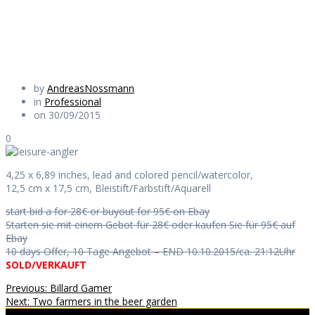
Daily Works
by
AndreasNossmann
in
Professional
on 30/09/2015
0
4,25 x 6,89 inches, lead and colored pencil/watercolor,
12,5 cm x 17,5 cm, Bleistift/Farbstift/Aquarell
start bid a for 28€ or buyout for 95€ on Ebay
Starten sie mit einem Gebot für 28€ oder kaufen Sie für 95€ auf
Ebay
10 days Offer, 10 Tage Angebot – END 10.10.2015/ca. 21:12Uhr
SOLD/VERKAUFT
Beitragsnavigation
Previous
Previous:
Billard Gamer
Next
post:
Next:
Two farmers in the beer garden
post: