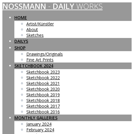
NOSSMANN
-
DAILY
WORKS
Skip
to
content
HOME
Artist/Künstler
About
Sketches
DAILYS
SHOP
Drawings/Originals
Fine Art Prints
SKETCHBOOK 2024
Sketchbook 2023
Sketchbook 2022
Sketchbook 2021
Sketchbook 2020
Sketchbook 2019
Sketchbook 2018
Sketchbook 2017
Sketchbook 2016
MONTHLY GALLERIES
January 2024
February 2024