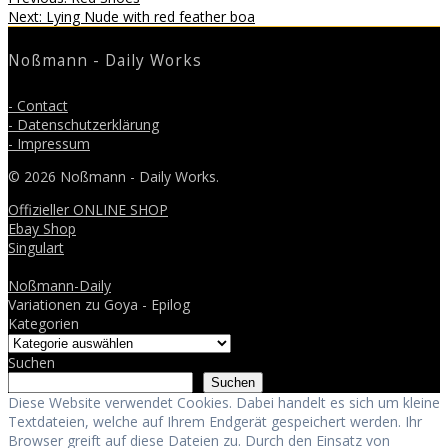
Beitragsnavigation
Next
post:
Next:
Lying Nude with red feather boa
post:
Noßmann - Daily Works
- Contact
- Datenschutzerklärung
- Impressum
© 2026 Noßmann - Daily Works.
Offizieller ONLINE SHOP
Ebay Shop
Singulart
Noßmann-Daily
Variationen zu Goya - Epilog
Kategorien
Suchen
Suchen
Diese Website verwendet Cookies. Dabei handelt es sich um kleine
Textdateien, welche auf Ihrem Endgerät gespeichert werden. Ihr
Browser greift auf diese Dateien zu. Durch den Einsatz von