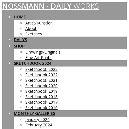
NOSSMANN
-
DAILY
WORKS
Skip
to
content
HOME
Artist/Künstler
About
Sketches
DAILYS
SHOP
Drawings/Originals
Fine Art Prints
SKETCHBOOK 2024
Sketchbook 2023
Sketchbook 2022
Sketchbook 2021
Sketchbook 2020
Sketchbook 2019
Sketchbook 2018
Sketchbook 2017
Sketchbook 2016
MONTHLY GALLERIES
January 2024
February 2024