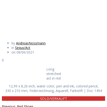
act in red
Daily Works
by
AndreasNossmann
in
Sexus/Act
on 08/06/2021
0
Long
stretched
act in red
12,99 x 8,26 inch, water color, pen and ink, colored pencil,
330 x 210 mm, Federzeichnung, Aquarell, Farbstift | Dvz. 1494
SOLD/VERKAUFT
Previous
Previous:
Red Shoes