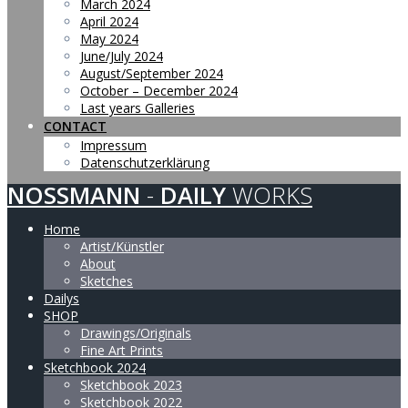
March 2024
April 2024
May 2024
June/July 2024
August/September 2024
October – December 2024
Last years Galleries
CONTACT
Impressum
Datenschutzerklärung
NOSSMANN
-
DAILY
WORKS
Home
Artist/Künstler
About
Sketches
Dailys
SHOP
Drawings/Originals
Fine Art Prints
Sketchbook 2024
Sketchbook 2023
Sketchbook 2022