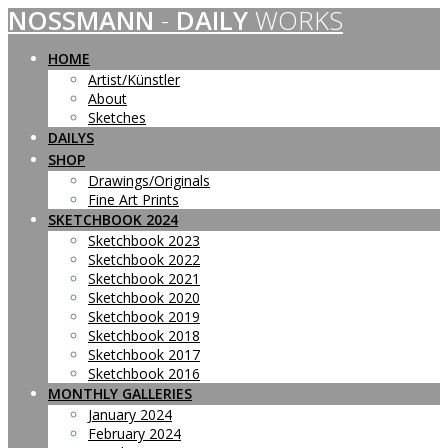
NOSSMANN
-
DAILY
WORKS
Skip
to
content
HOME
Artist/Künstler
About
Sketches
DAILYS
SHOP
Drawings/Originals
Fine Art Prints
SKETCHBOOK 2024
Sketchbook 2023
Sketchbook 2022
Sketchbook 2021
Sketchbook 2020
Sketchbook 2019
Sketchbook 2018
Sketchbook 2017
Sketchbook 2016
MONTHLY GALLERIES
January 2024
February 2024