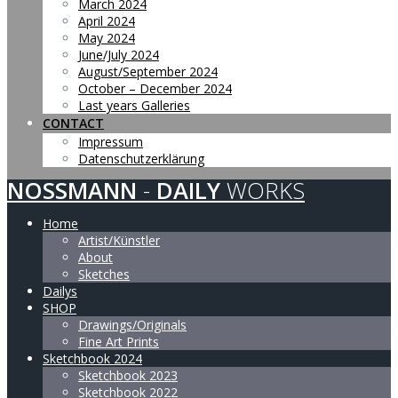
March 2024
April 2024
May 2024
June/July 2024
August/September 2024
October – December 2024
Last years Galleries
CONTACT
Impressum
Datenschutzerklärung
NOSSMANN
-
DAILY
WORKS
Home
Artist/Künstler
About
Sketches
Dailys
SHOP
Drawings/Originals
Fine Art Prints
Sketchbook 2024
Sketchbook 2023
Sketchbook 2022