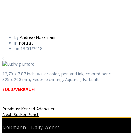
Daily Works
by
AndreasNossmann
in
Portrait
on 13/01/2018
0
12,79 x 7,87 inch, water color, pen and ink, colored pencil
325 x 200 mm, Federzeichnung, Aquarell, Farbstift
SOLD/VERKAUFT
Beitragsnavigation
Previous
Previous:
Konrad Adenauer
Next
post:
Next:
Sucker Punch
post:
Noßmann - Daily Works