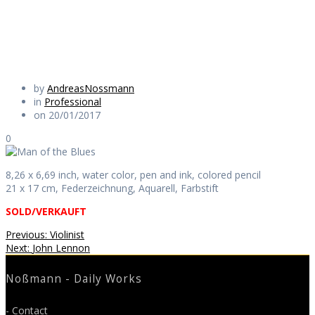
Daily Works
by
AndreasNossmann
in
Professional
on 20/01/2017
0
8,26 x 6,69 inch, water color, pen and ink, colored pencil
21 x 17 cm, Federzeichnung, Aquarell, Farbstift
SOLD/VERKAUFT
Beitragsnavigation
Previous
Previous:
Violinist
Next
post:
Next:
John Lennon
post:
Noßmann - Daily Works
- Contact