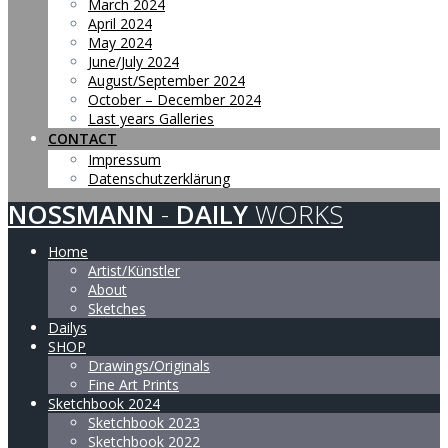
March 2024
April 2024
May 2024
June/July 2024
August/September 2024
October – December 2024
Last years Galleries
CONTACT
Impressum
Datenschutzerklärung
NOSSMANN
-
DAILY
WORKS
Home
Artist/Künstler
About
Sketches
Dailys
SHOP
Drawings/Originals
Fine Art Prints
Sketchbook 2024
Sketchbook 2023
Sketchbook 2022