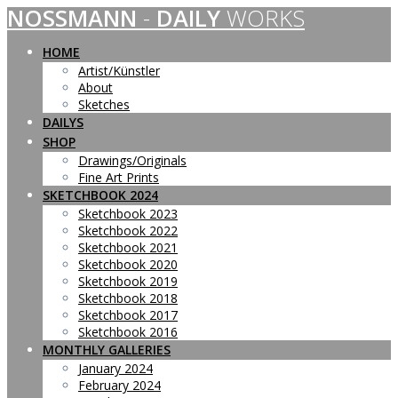
NOSSMANN
-
DAILY
WORKS
Skip
to
content
HOME
Artist/Künstler
About
Sketches
DAILYS
SHOP
Drawings/Originals
Fine Art Prints
SKETCHBOOK 2024
Sketchbook 2023
Sketchbook 2022
Sketchbook 2021
Sketchbook 2020
Sketchbook 2019
Sketchbook 2018
Sketchbook 2017
Sketchbook 2016
MONTHLY GALLERIES
January 2024
February 2024