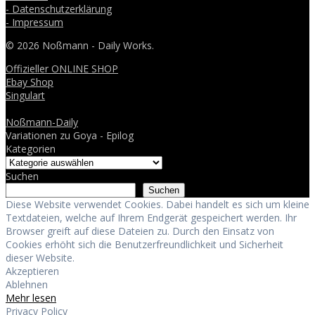
- Datenschutzerklärung
- Impressum
© 2026 Noßmann - Daily Works.
Offizieller ONLINE SHOP
Ebay Shop
Singulart
Noßmann-Daily
Variationen zu Goya - Epilog
Kategorien
Suchen
Suchen
Diese Website verwendet Cookies. Dabei handelt es sich um kleine
Textdateien, welche auf Ihrem Endgerät gespeichert werden. Ihr
Browser greift auf diese Dateien zu. Durch den Einsatz von
Cookies erhöht sich die Benutzerfreundlichkeit und Sicherheit
dieser Website.
Akzeptieren
Ablehnen
Mehr lesen
Privacy Policy