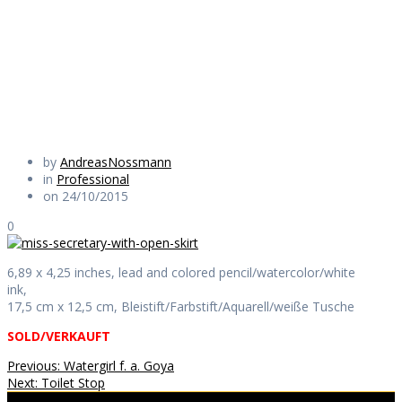
with open skirt
Daily Works
by
AndreasNossmann
in
Professional
on 24/10/2015
0
6,89 x 4,25 inches, lead and colored pencil/watercolor/white
ink,
17,5 cm x 12,5 cm, Bleistift/Farbstift/Aquarell/weiße Tusche
SOLD/VERKAUFT
Beitragsnavigation
Previous
Previous:
Watergirl f. a. Goya
Next
post:
Next:
Toilet Stop
post: