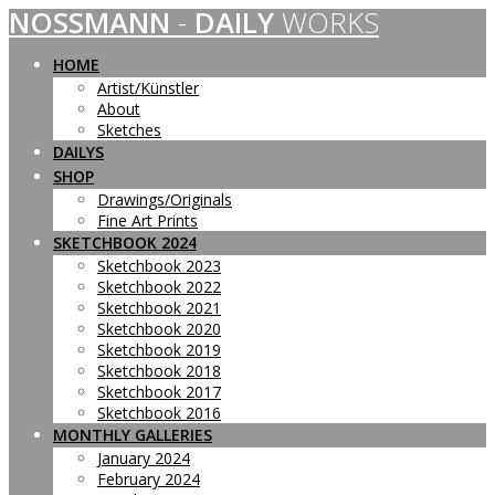
NOSSMANN
-
DAILY
WORKS
Skip
to
content
HOME
Artist/Künstler
About
Sketches
DAILYS
SHOP
Drawings/Originals
Fine Art Prints
SKETCHBOOK 2024
Sketchbook 2023
Sketchbook 2022
Sketchbook 2021
Sketchbook 2020
Sketchbook 2019
Sketchbook 2018
Sketchbook 2017
Sketchbook 2016
MONTHLY GALLERIES
January 2024
February 2024