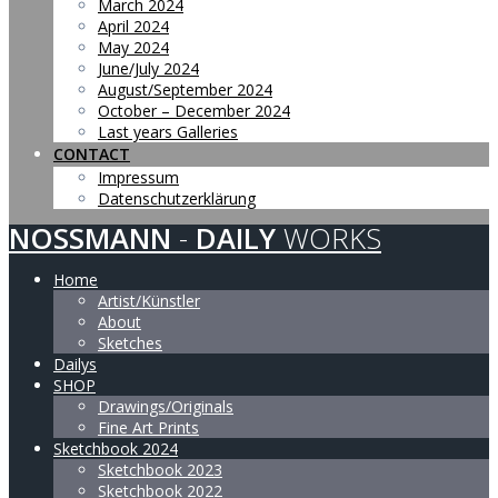
March 2024
April 2024
May 2024
June/July 2024
August/September 2024
October – December 2024
Last years Galleries
CONTACT
Impressum
Datenschutzerklärung
NOSSMANN
-
DAILY
WORKS
Home
Artist/Künstler
About
Sketches
Dailys
SHOP
Drawings/Originals
Fine Art Prints
Sketchbook 2024
Sketchbook 2023
Sketchbook 2022