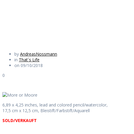
Moore?
Daily Works
by
AndreasNossmann
in
That´s Life
on 09/10/2018
0
6,89 x 4,25 inches, lead and colored pencil/watercolor,
17,5 cm x 12,5 cm, Bleistift/Farbstift/Aquarell
SOLD/VERKAUFT