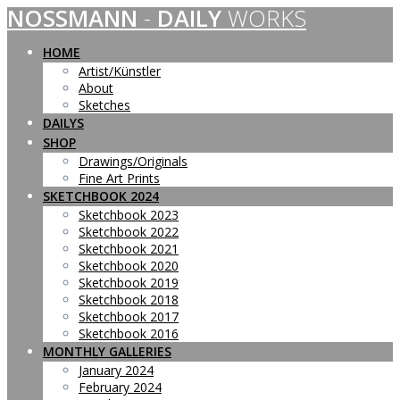
NOSSMANN
-
DAILY
WORKS
Skip
to
content
HOME
Artist/Künstler
About
Sketches
DAILYS
SHOP
Drawings/Originals
Fine Art Prints
SKETCHBOOK 2024
Sketchbook 2023
Sketchbook 2022
Sketchbook 2021
Sketchbook 2020
Sketchbook 2019
Sketchbook 2018
Sketchbook 2017
Sketchbook 2016
MONTHLY GALLERIES
January 2024
February 2024