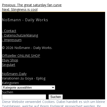
Beitragsnavigation
Previous
Previous:
The great saturday fan curve
Next
post:
Next:
Stinginess is cool
post:
Noßmann - Daily Works
- Contact
- Datenschutzerklärung
- Impressum
© 2026 Noßmann - Daily Works.
Offizieller ONLINE SHOP
Ebay Shop
Singulart
Noßmann-Daily
Variationen zu Goya - Epilog
Kategorien
Suchen
Suchen
Diese Website verwendet Cookies. Dabei handelt es sich um kleine
Textdateien, welche auf Ihrem Endgerät gespeichert werden. Ihr