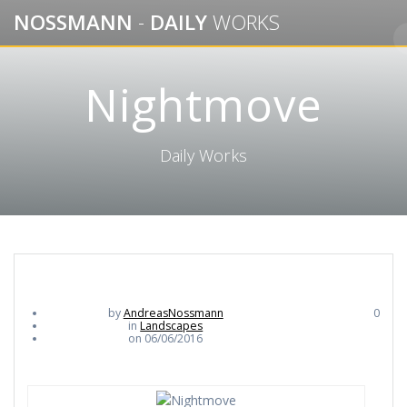
Skip
NOSSMANN
-
DAILY
WORKS
to
content
Nightmove
Daily Works
by
AndreasNossmann
0
in
Landscapes
on 06/06/2016