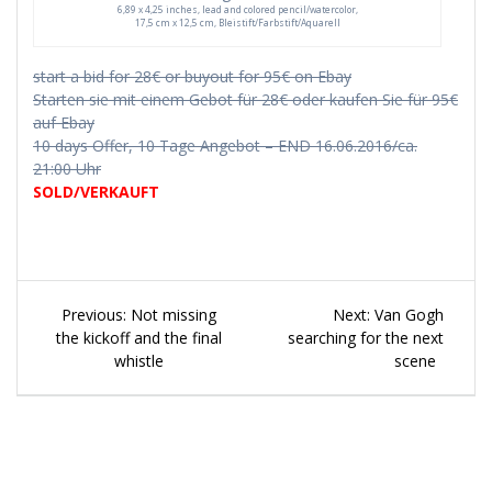
6,89 x 4,25 inches, lead and colored pencil/watercolor,
17,5 cm x 12,5 cm, Bleistift/Farbstift/Aquarell
start a bid for 28€ or buyout for 95€ on Ebay
Starten sie mit einem Gebot für 28€ oder kaufen Sie für 95€
auf Ebay
10 days Offer, 10 Tage Angebot – END 16.06.2016/ca.
21:00 Uhr
SOLD/VERKAUFT
Beitragsnavigation
Previous
Next
Previous:
Not missing
Next:
Van Gogh
post:
post:
the kickoff and the final
searching for the next
whistle
scene